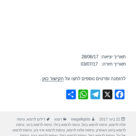
תאריך יציאה: 28/06/17
תאריך חזרה: 03/07/17
להזמנה ופרטים נוספים לחצו על
הקישור כאן
.
S
W
T
X
F
h
h
el
a
ar
at
e
c
פורסם
מחבר
קטגוריות
תגיות
22 ביוני 2017
megaflights
רומא
דילים לרומא
,
טיסה
e
s
gr
e
בתאריך
זולה לרומא
,
טיסה לרומא בזול
,
טיסה לרומא ביולי
,
טיסה לרומא ביוני
,
טיסה
A
a
b
לרומא ברגע האחרון
,
טיסות זולות לרומא
,
טיסות לרומא איזי ג'ט
,
טיסות לרומא
אל על
,
טיסות לרומא בזול
,
טיסות לרומא ביולי
,
טיסות לרומא ביוני
,
טיסות