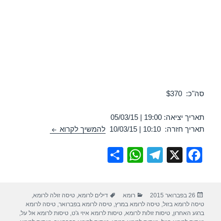
סה"כ: $370
תאריך יציאה: 19:00 | 05/03/15
טיסה לרומא 05/03/2015
תאריך חזרה: 10:10 | 10/03/15
להמשיך לקרוא
S
W
T
X
F
h
h
el
a
ar
at
e
c
פורסם
קטגוריות
תגיות
26 בפברואר 2015
רומא
דילים לרומא
,
טיסה זולה לרומא
,
e
s
gr
e
בתאריך
טיסה לרומא בזול
,
טיסה לרומא במרץ
,
טיסה לרומא בפברואר
,
טיסה לרומא
A
a
b
ברגע האחרון
,
טיסות זולות לרומא
,
טיסות לרומא איזי ג'ט
,
טיסות לרומא אל על
,