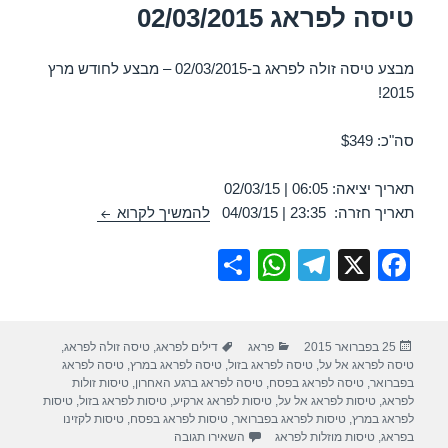
טיסה לפראג 02/03/2015
מבצע טיסה זולה לפראג ב-02/03/2015 – מבצע לחודש מרץ
2015!
סה"כ: $349
תאריך יציאה: 06:05 | 02/03/15
טיסה לפראג 02/03/2015
תאריך חזרה: 23:35 | 04/03/15
להמשיך לקרוא
S
W
T
X
F
h
h
el
a
ar
at
e
c
פורסם
קטגוריות
תגיות
25 בפברואר 2015
פראג
דילים לפראג
,
טיסה זולה לפראג
,
e
s
gr
e
בתאריך
טיסה לפראג אל על
,
טיסה לפראג בזול
,
טיסה לפראג במרץ
,
טיסה לפראג
A
a
b
בפברואר
,
טיסה לפראג בפסח
,
טיסה לפראג ברגע האחרון
,
טיסות זולות
לפראג
,
טיסות לפראג אל על
,
טיסות לפראג ארקיע
,
טיסות לפראג בזול
,
טיסות
p
m
o
לפראג במרץ
,
טיסות לפראג בפברואר
,
טיסות לפראג בפסח
,
טיסות לקזינו
עבור טיסה לפראג 02/03/2015
בפראג
,
טיסות מוזלות לפראג
השאירו תגובה