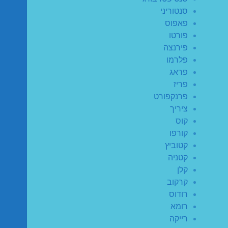
סנטוריני
פאפוס
פורטו
פירנצה
פלרמו
פראג
פריז
פרנקפורט
ציריך
קוס
קורפו
קטוביץ
קטניה
קלן
קרקוב
רודוס
רומא
רייקה