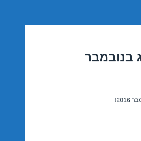
 בנובמבר
201!