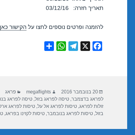
תאריך חזרה: 03/12/16
להזמנה ופרטים נוספים לחצו על
הקישור כאן
S
W
T
X
F
h
h
el
a
ar
at
e
c
e
s
gr
e
A
a
b
פורסם
מחבר
קטגוריות
p
m
o
20 בנובמבר 2016
megaflights
פראג
בתאריך
לפראג בדצמבר
,
טיסה לפראג בזול
,
טיסה לפראג בנו
p
o
זולות לפראג
,
טיסות לפראג אל על
,
טיסות לפראג ארק
k
בזול
,
טיסות לפראג בנובמבר
,
טיסות לקזינו בפראג
,
טי