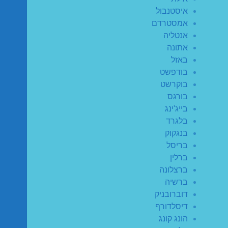
איסטנבול
אמסטרדם
אנטליה
אתונה
באזל
בודפשט
בוקרשט
בורגס
בייג'ינג
בלגרד
בנגקוק
בריסל
ברלין
ברצלונה
ברשיה
דוברובניק
דיסלדורף
הונג קונג