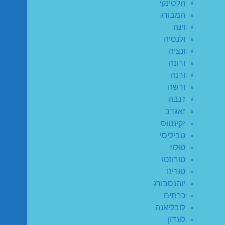
הלסינקי
המבורג
וינה
ולנסיה
ונציה
ורונה
ורנה
ורשה
ז'נבה
זאגרב
זקינטוס
טביליסי
טולוז
טורונטו
טורינו
יוהנסבורג
כרתים
לובליאנה
לונדון