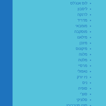
לוס אנג'לס
ליסבון
לרנקה
מדריד
מומבאי
מוסקבה
מילאנו
מינכן
מיקונוס
מלגה
מלטה
מרסיי
נאפולי
ניו יורק
ניס
סופיה
סוצ'י
סלוניקי
סנט פטרבורג