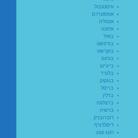
איסטנבול
אמסטרדם
אנטליה
אתונה
באזל
בודפשט
בוקרשט
בורגס
בייג'ינג
בלגרד
בנגקוק
בריסל
ברלין
ברצלונה
ברשיה
דוברובניק
דיסלדורף
הונג קונג