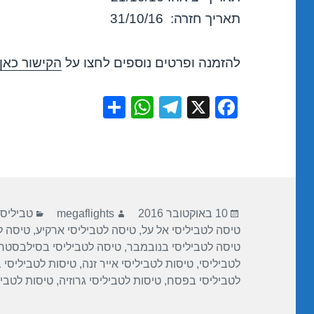
תאריך חזרה: 31/10/16
להזמנה ופרטים נוספים לחצו על
הקישור כאן
S
W
T
X
F
h
h
el
a
ar
at
e
c
e
s
gr
e
A
a
b
פורסם
מחבר
קטגוריו
p
m
o
10 באוקטובר 2016
megaflights
טביליסי
בתאריך
טיסה לטביליסי אל על
,
טיסה לטביליסי ארקיע
,
טיסה ל
p
o
טיסה לטביליסי בנובמבר
,
טיסה לטביליסי בסילבסטר
k
לטביליסי
,
טיסות לטביליסי אייר זנה
,
טיסות לטביליסי 
לטביליסי בפסח
,
טיסות לטביליסי גרוזיה
,
טיסות לטביל