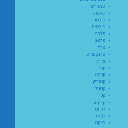
סנטוריני
פאפוס
פורטו
פירנצה
פלרמו
פראג
פריז
פרנקפורט
ציריך
קוס
קורפו
קטוביץ
קטניה
קלן
קרקוב
רודוס
רומא
רייקה