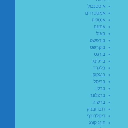
איסטנבול
אמסטרדם
אנטליה
אתונה
באזל
בודפשט
בוקרשט
בורגס
בייג'ינג
בלגרד
בנגקוק
בריסל
ברלין
ברצלונה
ברשיה
דוברובניק
דיסלדורף
הונג קונג