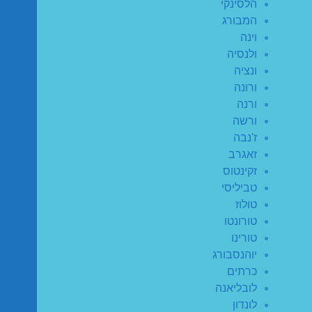
הלסינקי
המבורג
וינה
ולנסיה
ונציה
ורונה
ורנה
ורשה
ז'נבה
זאגרב
זקינטוס
טביליסי
טולוז
טורונטו
טורינו
יוהנסבורג
כרתים
לובליאנה
לונדון