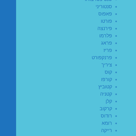
סנטוריני
פאפוס
פורטו
פירנצה
פלרמו
פראג
פריז
פרנקפורט
ציריך
קוס
קורפו
קטוביץ
קטניה
קלן
קרקוב
רודוס
רומא
רייקה