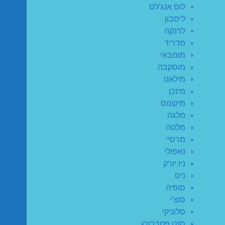
לוס אנג'לס
ליסבון
לרנקה
מדריד
מומבאי
מוסקבה
מילאנו
מינכן
מיקונוס
מלגה
מלטה
מרסיי
נאפולי
ניו יורק
ניס
סופיה
סוצ'י
סלוניקי
סנט פטרבורג