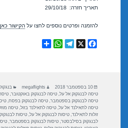
תאריך חזרה: 29/10/18
להזמנה ופרטים נוספים לחצו על
הקישור כאן
S
W
T
X
F
h
h
el
a
ar
at
e
c
e
s
gr
e
A
a
b
פורסם
מחבר
קטגורי
p
m
o
10 בספטמבר 2018
megaflights
בנגקוק
בתאריך
טיסה לבנגקוק אל על
,
טיסה לבנגקוק באוקטובר
,
טיסה 
p
o
טיסה לבנגקוק בספטמבר
,
טיסה לבנגקוק בפסח
,
טיס
k
טיסה לתאילנד אל על
,
טיסה לתאילנד בזול
,
טיסה מוזל
זולות לתאילנד
,
טיסות לבנגקוק אל על
,
טיסות לבנגקוק
לבנגקוק בסילבסטר
,
טיסות לבנגקוק בספטמבר
,
טיסו