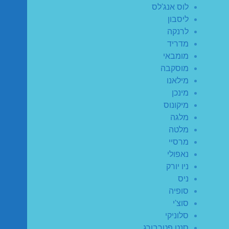
לוס אנג'לס
ליסבון
לרנקה
מדריד
מומבאי
מוסקבה
מילאנו
מינכן
מיקונוס
מלגה
מלטה
מרסיי
נאפולי
ניו יורק
ניס
סופיה
סוצ'י
סלוניקי
סנט פטרבורג