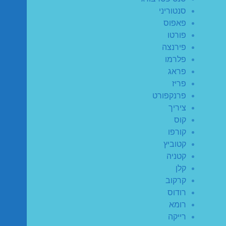
סנטוריני
פאפוס
פורטו
פירנצה
פלרמו
פראג
פריז
פרנקפורט
ציריך
קוס
קורפו
קטוביץ
קטניה
קלן
קרקוב
רודוס
רומא
רייקה