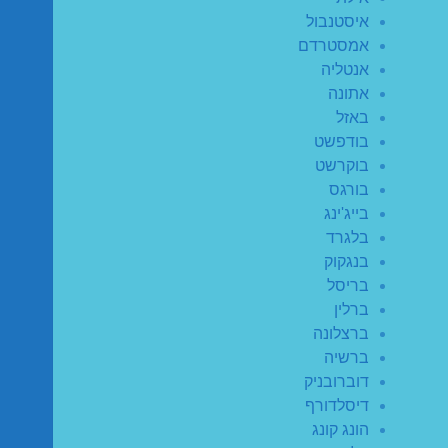
איסטנבול
אמסטרדם
אנטליה
אתונה
באזל
בודפשט
בוקרשט
בורגס
בייג'ינג
בלגרד
בנגקוק
בריסל
ברלין
ברצלונה
ברשיה
דוברובניק
דיסלדורף
הונג קונג