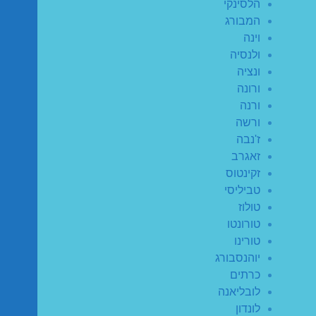
הלסינקי
המבורג
וינה
ולנסיה
ונציה
ורונה
ורנה
ורשה
ז'נבה
זאגרב
זקינטוס
טביליסי
טולוז
טורונטו
טורינו
יוהנסבורג
כרתים
לובליאנה
לונדון