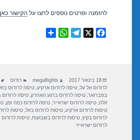
להזמנה ופרטים נוספים לחצו על
הקישור כאן
S
W
T
X
F
h
h
el
a
ar
at
e
c
e
s
gr
e
A
a
b
פורסם
מחבר
קטגוריות
p
m
o
18 בינואר 2017
megaflights
רודוס
בתאריך
לרודוס אל על
,
טיסה לרודוס ארקיע
,
טיסה לרודוס בזול
p
o
בפברואר
,
טיסה לרודוס ברגע האחרון
,
טיסה לרודוס 
k
זולה
,
טיסה לרודוס ישראייר
,
טיסה לרודוס כמה זמן
,
טי
טיסות לרודוס ארקיע
,
טיסות לרודוס בזול
,
טיסות לרוד
לרודוס בקיץ
,
טיסות לרודוס בשבועות
,
טיסות לרודוס 
לרודוס ישראייר