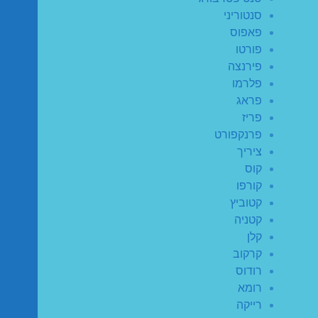
סנטוריני
פאפוס
פורטו
פירנצה
פלרמו
פראג
פריז
פרנקפורט
ציריך
קוס
קורפו
קטוביץ
קטניה
קלן
קרקוב
רודוס
רומא
רייקה