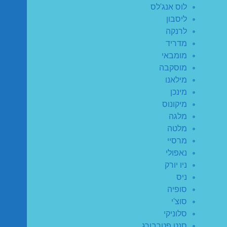
לוס אנג'לס
ליסבון
לרנקה
מדריד
מומבאי
מוסקבה
מילאנו
מינכן
מיקונוס
מלגה
מלטה
מרסיי
נאפולי
ניו יורק
ניס
סופיה
סוצ'י
סלוניקי
סנט פטרבורג