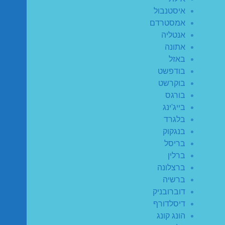
איסטנבול
אמסטרדם
אנטליה
אתונה
באזל
בודפשט
בוקרשט
בורגס
בייג'ינג
בלגרד
בנגקוק
בריסל
ברלין
ברצלונה
ברשיה
דוברובניק
דיסלדורף
הונג קונג