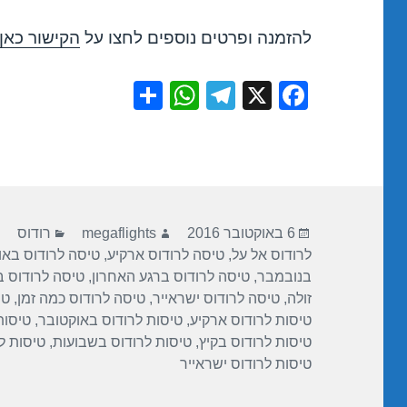
להזמנה ופרטים נוספים לחצו על
הקישור כאן
S
W
T
X
F
h
h
el
a
ar
at
e
c
e
s
gr
e
A
a
b
פורסם
מחבר
קטגוריות
p
m
o
6 באוקטובר 2016
megaflights
רודוס
בתאריך
לרודוס אל על
,
טיסה לרודוס ארקיע
,
טיסה לרודוס באו
p
o
בנובמבר
,
טיסה לרודוס ברגע האחרון
,
טיסה לרודוס 
k
זולה
,
טיסה לרודוס ישראייר
,
טיסה לרודוס כמה זמן
,
טי
טיסות לרודוס ארקיע
,
טיסות לרודוס באוקטובר
,
טיסות
טיסות לרודוס בקיץ
,
טיסות לרודוס בשבועות
,
טיסות ל
טיסות לרודוס ישראייר