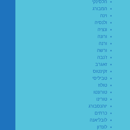
הלסינקי
המבורג
וינה
ולנסיה
ונציה
ורונה
ורנה
ורשה
ז'נבה
זאגרב
זקינטוס
טביליסי
טולוז
טורונטו
טורינו
יוהנסבורג
כרתים
לובליאנה
לונדון