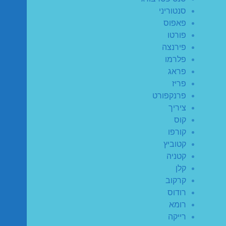
סנטוריני
פאפוס
פורטו
פירנצה
פלרמו
פראג
פריז
פרנקפורט
ציריך
קוס
קורפו
קטוביץ
קטניה
קלן
קרקוב
רודוס
רומא
רייקה