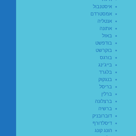
איסטנבול
אמסטרדם
אנטליה
אתונה
באזל
בודפשט
בוקרשט
בורגס
בייג'ינג
בלגרד
בנגקוק
בריסל
ברלין
ברצלונה
ברשיה
דוברובניק
דיסלדורף
הונג קונג