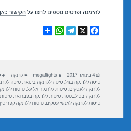
להזמנה ופרטים נוספים לחצו על
הקישור כאן
S
W
T
X
F
h
h
el
a
ar
at
e
c
e
s
gr
e
A
a
b
פורסם
מחבר
קטגוריות
ת
p
m
o
4 בינואר 2017
megaflights
לרנקה
ט
בתאריך
טיסה ללרנקה בזול
,
טיסה ללרנקה בינואר
,
טיסה ללרנ
p
o
ללרנקה לעסקים
,
טיסות ללרנקה אל על
,
טיסות ללרנקה
k
ללרנקה בסילבסטר
,
טיסות ללרנקה בפברואר
,
טיסות 
טיסות ללרנקה לאנשי עסקים
,
טיסות ללרנקה קפריסין