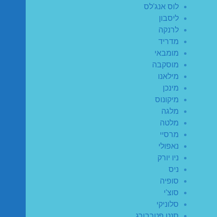
לוס אנג'לס
ליסבון
לרנקה
מדריד
מומבאי
מוסקבה
מילאנו
מינכן
מיקונוס
מלגה
מלטה
מרסיי
נאפולי
ניו יורק
ניס
סופיה
סוצ'י
סלוניקי
סנט פטרבורג