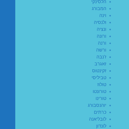
הלסינקי
המבורג
וינה
ולנסיה
ונציה
ורונה
ורנה
ורשה
ז'נבה
זאגרב
זקינטוס
טביליסי
טולוז
טורונטו
טורינו
יוהנסבורג
כרתים
לובליאנה
לונדון