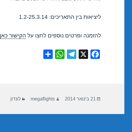
ליציאות בין התאריכים: 1.2-25.3.14
להזמנה ופרטים נוספים לחצו על
הקישור כאן
S
W
T
X
F
h
h
el
a
ar
at
e
c
e
s
gr
e
A
a
b
פורסם
מחבר
קטגוריות
p
m
o
21 בינואר 2014
megaflights
לונדון
בתאריך
p
o
k