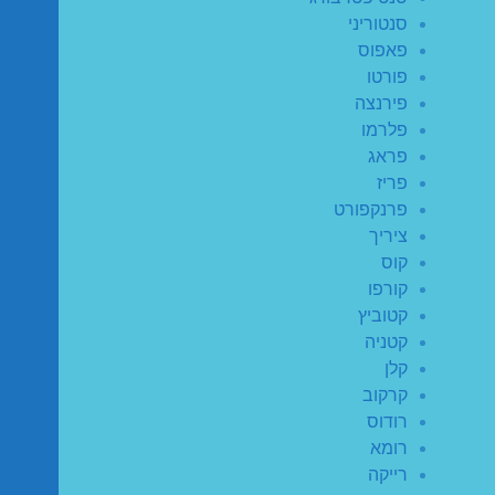
סנטוריני
פאפוס
פורטו
פירנצה
פלרמו
פראג
פריז
פרנקפורט
ציריך
קוס
קורפו
קטוביץ
קטניה
קלן
קרקוב
רודוס
רומא
רייקה