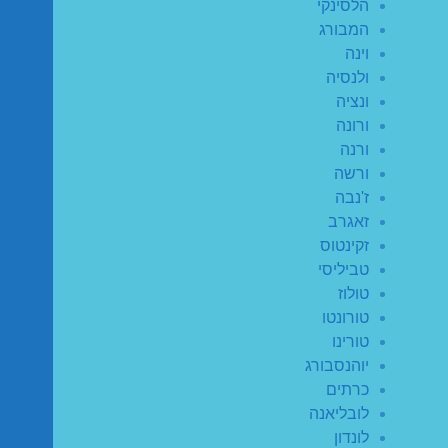
הלסינקי
המבורג
וינה
ולנסיה
ונציה
ורונה
ורנה
ורשה
ז'נבה
זאגרב
זקינטוס
טביליסי
טולוז
טורונטו
טורינו
יוהנסבורג
כרתים
לובליאנה
לונדון