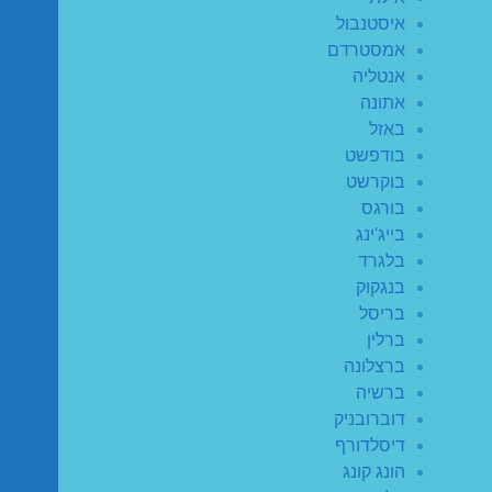
איסטנבול
אמסטרדם
אנטליה
אתונה
באזל
בודפשט
בוקרשט
בורגס
בייג'ינג
בלגרד
בנגקוק
בריסל
ברלין
ברצלונה
ברשיה
דוברובניק
דיסלדורף
הונג קונג