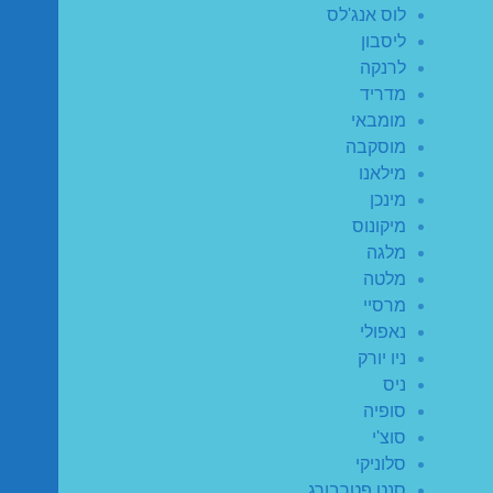
לוס אנג'לס
ליסבון
לרנקה
מדריד
מומבאי
מוסקבה
מילאנו
מינכן
מיקונוס
מלגה
מלטה
מרסיי
נאפולי
ניו יורק
ניס
סופיה
סוצ'י
סלוניקי
סנט פטרבורג