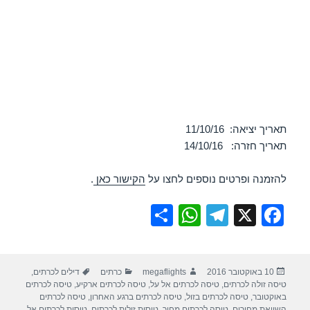
תאריך יציאה: 11/10/16
תאריך חזרה: 14/10/16
להזמנה ופרטים נוספים לחצו על
הקישור כאן
.
S
W
T
X
F
h
h
el
a
ar
at
e
c
פורסם
מחבר
קטגוריות
תגיות
10 באוקטובר 2016
megaflights
כרתים
דילים לכרתים
,
e
s
gr
e
בתאריך
טיסה זולה לכרתים
,
טיסה לכרתים אל על
,
טיסה לכרתים ארקיע
,
טיסה לכרתים
A
a
b
באוקטובר
,
טיסה לכרתים בזול
,
טיסה לכרתים ברגע האחרון
,
טיסה לכרתים
השוואת מחירים
,
טיסה לכרתים מחיר
,
טיסות זולות לכרתים
,
טיסות לכרתים אל