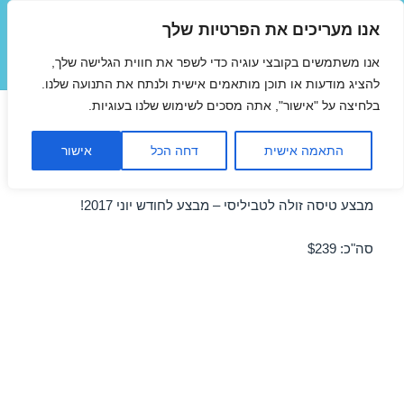
אנו מעריכים את הפרטיות שלך
טיסות זולות
אנו משתמשים בקובצי עוגיה כדי לשפר את חווית הגלישה שלך,
תפריטים
ווידג'טים
להציג מודעות או תוכן מותאמים אישית ולנתח את התנועה שלנו.
בלחיצה על "אישור", אתה מסכים לשימוש שלנו בעוגיות.
טיסות לטביליסי ברגע האחרון
התאמה אישית
דחה הכל
אישור
ביוני 26/06/2017
מבצע טיסה זולה לטביליסי – מבצע לחודש יוני 2017!
סה"כ: $239