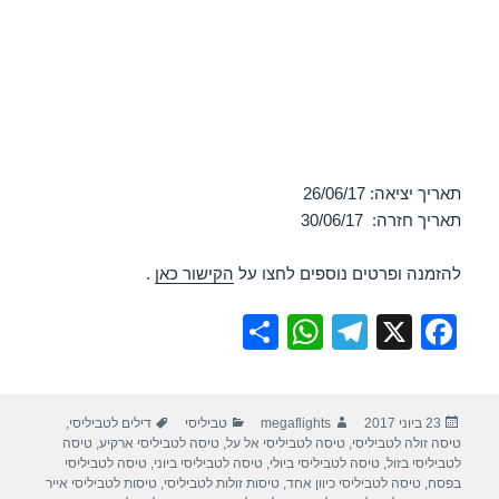
תאריך יציאה: 26/06/17
תאריך חזרה: 30/06/17
להזמנה ופרטים נוספים לחצו על
הקישור כאן
.
S
W
T
X
F
h
h
el
a
ar
at
e
c
פורסם
מחבר
קטגוריות
תגיות
23 ביוני 2017
megaflights
טביליסי
דילים לטביליסי
,
e
s
gr
e
בתאריך
טיסה זולה לטביליסי
,
טיסה לטביליסי אל על
,
טיסה לטביליסי ארקיע
,
טיסה
A
a
b
לטביליסי בזול
,
טיסה לטביליסי ביולי
,
טיסה לטביליסי ביוני
,
טיסה לטביליסי
בפסח
,
טיסה לטביליסי כיוון אחד
,
טיסות זולות לטביליסי
,
טיסות לטביליסי אייר