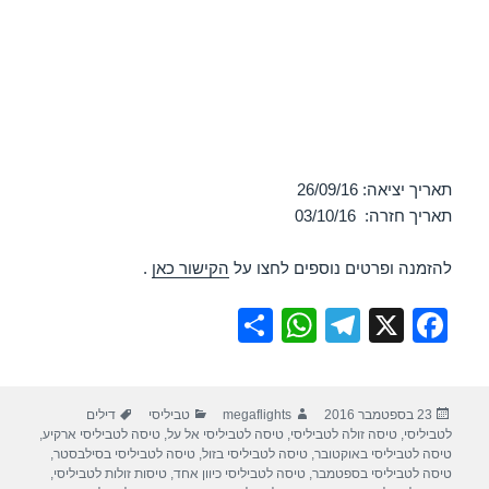
תאריך יציאה: 26/09/16
תאריך חזרה: 03/10/16
להזמנה ופרטים נוספים לחצו על
הקישור כאן
.
S
W
T
X
F
h
h
el
a
ar
at
e
c
פורסם
מחבר
קטגוריות
תגיות
23 בספטמבר 2016
megaflights
טביליסי
דילים
e
s
gr
e
בתאריך
לטביליסי
,
טיסה זולה לטביליסי
,
טיסה לטביליסי אל על
,
טיסה לטביליסי ארקיע
,
A
a
b
טיסה לטביליסי באוקטובר
,
טיסה לטביליסי בזול
,
טיסה לטביליסי בסילבסטר
,
טיסה לטביליסי בספטמבר
,
טיסה לטביליסי כיוון אחד
,
טיסות זולות לטביליסי
,