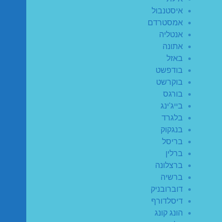
איסטנבול
אמסטרדם
אנטליה
אתונה
באזל
בודפשט
בוקרשט
בורגס
בייג'ינג
בלגרד
בנגקוק
בריסל
ברלין
ברצלונה
ברשיה
דוברובניק
דיסלדורף
הונג קונג