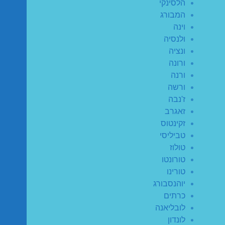
הלסינקי
המבורג
וינה
ולנסיה
ונציה
ורונה
ורנה
ורשה
ז'נבה
זאגרב
זקינטוס
טביליסי
טולוז
טורונטו
טורינו
יוהנסבורג
כרתים
לובליאנה
לונדון