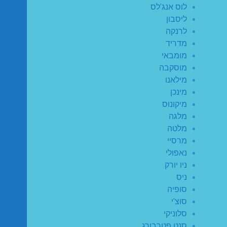
לוס אנג'לס
ליסבון
לרנקה
מדריד
מומבאי
מוסקבה
מילאנו
מינכן
מיקונוס
מלגה
מלטה
מרסיי
נאפולי
ניו יורק
ניס
סופיה
סוצ'י
סלוניקי
סנט פטרבורג