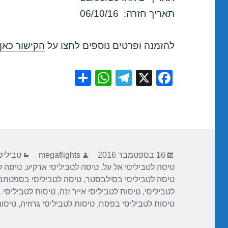
תאריך חזרה: 06/10/16
להזמנה ופרטים נוספים לחצו על
הקישור כאן
S
W
T
X
F
h
h
el
a
ar
at
e
c
e
s
gr
e
A
a
b
פורסם
מחבר
קטגורי
p
m
o
16 בספטמבר 2016
megaflights
טביליס
בתאריך
טיסה לטביליסי אל על
,
טיסה לטביליסי ארקיע
,
טיסה ל
p
o
טיסה לטביליסי בסילבסטר
,
טיסה לטביליסי בספטמב
k
לטביליסי
,
טיסות לטביליסי אייר זנה
,
טיסות לטביליסי 
טיסות לטביליסי בפסח
,
טיסות לטביליסי גרוזיה
,
טיסות