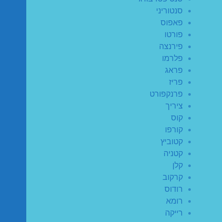
סנטוריני
פאפוס
פורטו
פירנצה
פלרמו
פראג
פריז
פרנקפורט
ציריך
קוס
קורפו
קטוביץ
קטניה
קלן
קרקוב
רודוס
רומא
רייקה