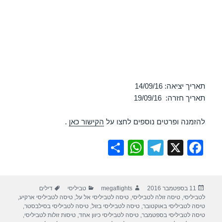
תאריך יציאה: 14/09/16
תאריך חזרה: 19/09/16
להזמנה ופרטים נוספים לחצו על
הקישור כאן
.
S
W
T
X
F
h
h
el
a
ar
at
e
c
פורסם
מחבר
קטגוריות
תגיות
11 בספטמבר 2016
megaflights
טביליסי
דילים
e
s
gr
e
בתאריך
לטביליסי
,
טיסה זולה לטביליסי
,
טיסה לטביליסי אל על
,
טיסה לטביליסי ארקיע
,
A
a
b
טיסה לטביליסי באוקטובר
,
טיסה לטביליסי בזול
,
טיסה לטביליסי בסילבסטר
,
טיסה לטביליסי בספטמבר
,
טיסה לטביליסי כיוון אחד
,
טיסות זולות לטביליסי
,