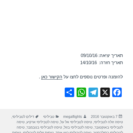
תאריך יציאה: 09/10/16
תאריך חזרה: 14/10/16
להזמנה ופרטים נוספים לחצו על
הקישור כאן
.
S
W
T
X
F
h
h
el
a
ar
at
e
c
פורסם
מחבר
קטגוריות
תגיות
7 באוקטובר 2016
megaflights
טביליסי
דילים לטביליסי
,
e
s
gr
e
בתאריך
טיסה זולה לטביליסי
,
טיסה לטביליסי אל על
,
טיסה לטביליסי ארקיע
,
טיסה
A
a
b
לטביליסי באוקטובר
,
טיסה לטביליסי בזול
,
טיסה לטביליסי בנובמבר
,
טיסה
לטביליסי בסילבסטר
,
טיסה לטביליסי כיוון אחד
,
טיסות זולות לטביליסי
,
טיסות