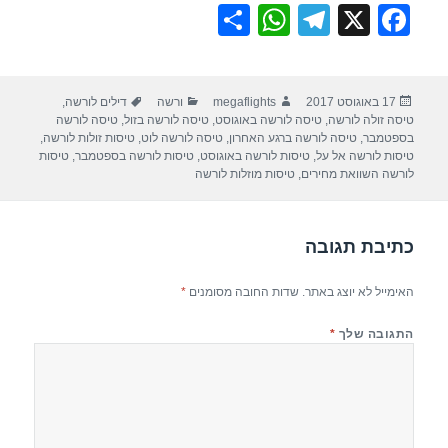
S
W
T
X
F
h
h
el
a
ar
at
e
c
פורסם
מחבר
קטגוריות
תגיות
17 באוגוסט 2017
megaflights
ורשה
דילים לורשה
,
e
s
gr
e
בתאריך
טיסה זולה לורשה
,
טיסה לורשה באוגוסט
,
טיסה לורשה בזול
,
טיסה לורשה
A
a
b
בספטמבר
,
טיסה לורשה ברגע האחרון
,
טיסה לורשה לוט
,
טיסות זולות לורשה
,
טיסות לורשה אל על
,
טיסות לורשה באוגוסט
,
טיסות לורשה בספטמבר
,
טיסות
p
m
o
לורשה השוואת מחירים
,
טיסות מוזלות לורשה
p
o
k
כתיבת תגובה
האימייל לא יוצג באתר.
שדות החובה מסומנים
*
התגובה שלך
*