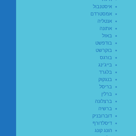
איסטנבול
אמסטרדם
אנטליה
אתונה
באזל
בודפשט
בוקרשט
בורגס
בייג'ינג
בלגרד
בנגקוק
בריסל
ברלין
ברצלונה
ברשיה
דוברובניק
דיסלדורף
הונג קונג