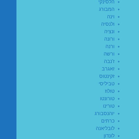
הלסינקי
המבורג
וינה
ולנסיה
ונציה
ורונה
ורנה
ורשה
ז'נבה
זאגרב
זקינטוס
טביליסי
טולוז
טורונטו
טורינו
יוהנסבורג
כרתים
לובליאנה
לונדון