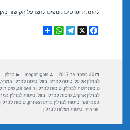
להזמנה ופרטים נוספים לחצו על
הקישור כאן
S
W
T
X
F
h
h
el
a
ar
at
e
c
e
s
gr
e
A
a
b
פורסם
מחבר
קטגוריות
p
m
o
20 בפברואר 2017
megaflights
ברלין
בתאריך
לברלין אל על
,
טיסה לברלין בזול
,
טיסה לברלין במרץ
,
p
o
טיסות זולות לברלין
,
טיסות לברלין air berlin
,
טיסות לבר
k
לברלין ארקיע
,
טיסות לברלין בזול
,
טיסות לברלין במר
בפברואר
,
טיסות לברלין ברגע האחרון
,
טיסות לברלין
ישראייר
,
טיסות מוזלות לברלין