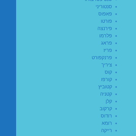
סנטוריני
פאפוס
פורטו
פירנצה
פלרמו
פראג
פריז
פרנקפורט
ציריך
קוס
קורפו
קטוביץ
קטניה
קלן
קרקוב
רודוס
רומא
רייקה