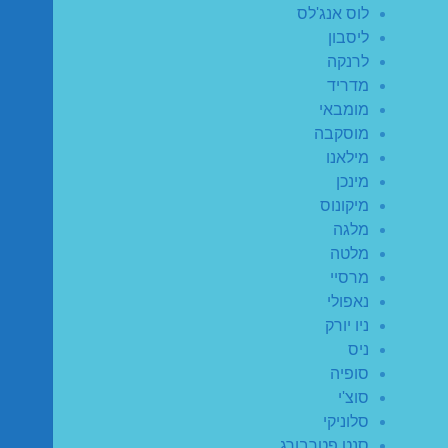
לוס אנג'לס
ליסבון
לרנקה
מדריד
מומבאי
מוסקבה
מילאנו
מינכן
מיקונוס
מלגה
מלטה
מרסיי
נאפולי
ניו יורק
ניס
סופיה
סוצ'י
סלוניקי
סנט פטרבורג