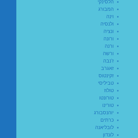
הלסינקי
המבורג
וינה
ולנסיה
ונציה
ורונה
ורנה
ורשה
ז'נבה
זאגרב
זקינטוס
טביליסי
טולוז
טורונטו
טורינו
יוהנסבורג
כרתים
לובליאנה
לונדון