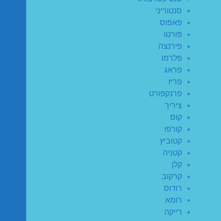
סנטוריני
פאפוס
פורטו
פירנצה
פלרמו
פראג
פריז
פרנקפורט
ציריך
קוס
קורפו
קטוביץ
קטניה
קלן
קרקוב
רודוס
רומא
רייקה