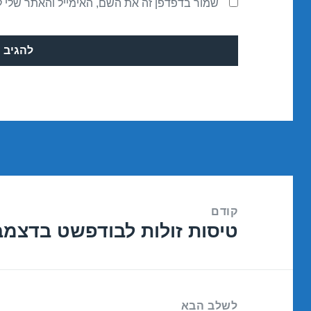
שמור בדפדפן זה את השם, האימייל והאתר שלי 
ניווט
קודם
טיסות זולות לבודפשט בדצמבר 12/2016
הפוסט
הקודם:
לשלב הבא