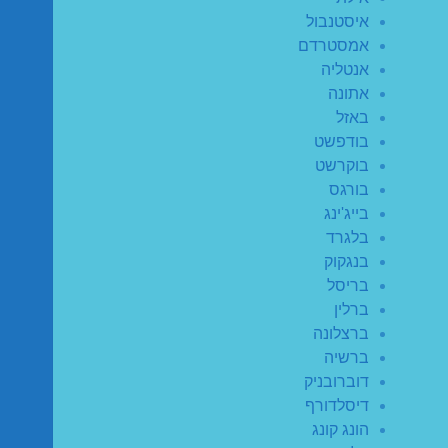
איסטנבול
אמסטרדם
אנטליה
אתונה
באזל
בודפשט
בוקרשט
בורגס
בייג'ינג
בלגרד
בנגקוק
בריסל
ברלין
ברצלונה
ברשיה
דוברובניק
דיסלדורף
הונג קונג