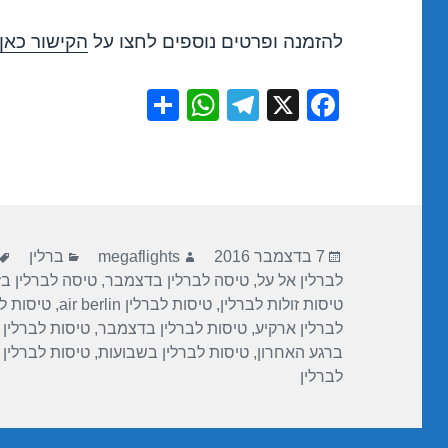
להזמנה ופרטים נוספים לחצו על
הקישור כאן
S
W
T
X
F
h
h
el
a
ar
at
e
c
e
s
gr
e
A
a
b
פורסם
מחבר
קטגוריות
p
m
o
7 בדצמבר 2016
megaflights
ברלין
בתאריך
לברלין אל על
,
טיסה לברלין בדצמבר
,
טיסה לברלין בז
p
o
טיסות זולות לברלין
,
טיסות לברלין air berlin
,
טיסות לבר
k
לברלין ארקיע
,
טיסות לברלין בדצמבר
,
טיסות לברלין 
ברגע האחרון
,
טיסות לברלין בשבועות
,
טיסות לברלין ז
לברלין