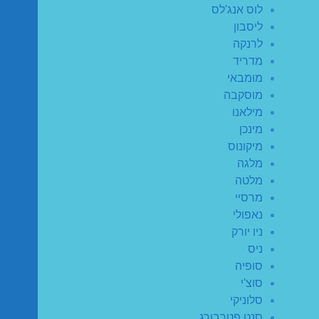
לוס אנג'לס
ליסבון
לרנקה
מדריד
מומבאי
מוסקבה
מילאנו
מינכן
מיקונוס
מלגה
מלטה
מרסיי
נאפולי
ניו יורק
ניס
סופיה
סוצ'י
סלוניקי
סנט פטרבורג