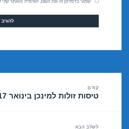
שמור בדפדפן זה את השם, האימייל והאתר שלי 
ניווט
קודם
טיסות זולות למינכן בינואר 21/01/2017
הפוסט
הקודם:
לשלב הבא