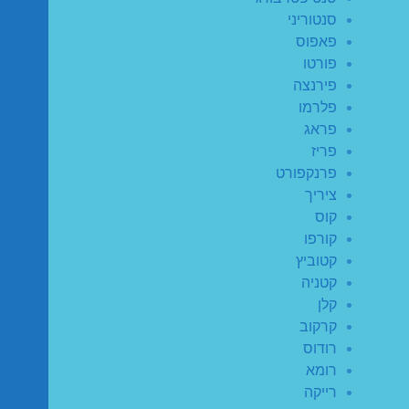
סנטוריני
פאפוס
פורטו
פירנצה
פלרמו
פראג
פריז
פרנקפורט
ציריך
קוס
קורפו
קטוביץ
קטניה
קלן
קרקוב
רודוס
רומא
רייקה