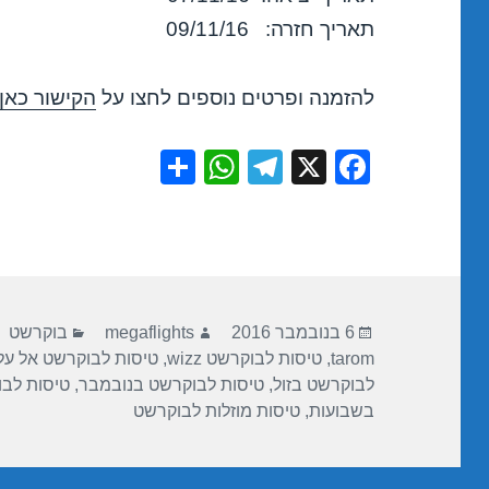
תאריך חזרה: 09/11/16
להזמנה ופרטים נוספים לחצו על
הקישור כאן
S
W
T
X
F
h
h
el
a
ar
at
e
c
e
s
gr
e
A
a
b
פורסם
מחבר
קטגוריות
p
m
o
6 בנובמבר 2016
megaflights
בוקרשט
בתאריך
tarom
,
טיסות לבוקרשט wizz
,
טיסות לבוקרשט אל על
p
o
לבוקרשט בזול
,
טיסות לבוקרשט בנובמבר
,
טיסות לבו
k
בשבועות
,
טיסות מוזלות לבוקרשט