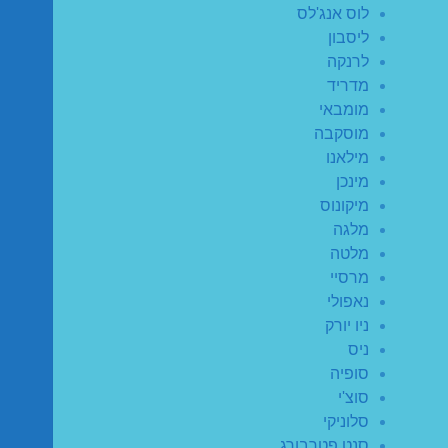
לוס אנג'לס
ליסבון
לרנקה
מדריד
מומבאי
מוסקבה
מילאנו
מינכן
מיקונוס
מלגה
מלטה
מרסיי
נאפולי
ניו יורק
ניס
סופיה
סוצ'י
סלוניקי
סנט פטרבורג