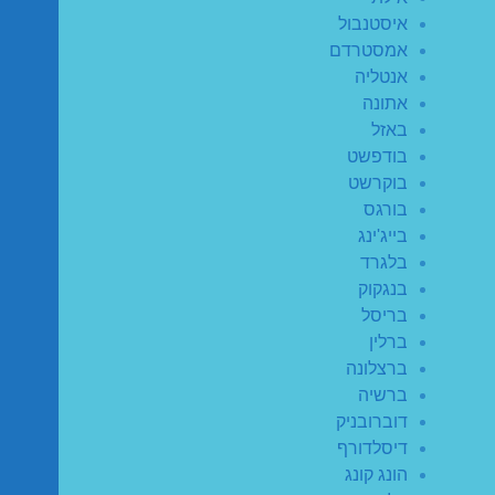
איסטנבול
אמסטרדם
אנטליה
אתונה
באזל
בודפשט
בוקרשט
בורגס
בייג'ינג
בלגרד
בנגקוק
בריסל
ברלין
ברצלונה
ברשיה
דוברובניק
דיסלדורף
הונג קונג