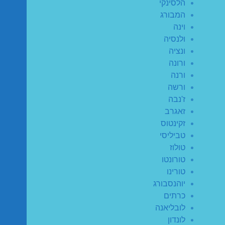
הלסינקי
המבורג
וינה
ולנסיה
ונציה
ורונה
ורנה
ורשה
ז'נבה
זאגרב
זקינטוס
טביליסי
טולוז
טורונטו
טורינו
יוהנסבורג
כרתים
לובליאנה
לונדון