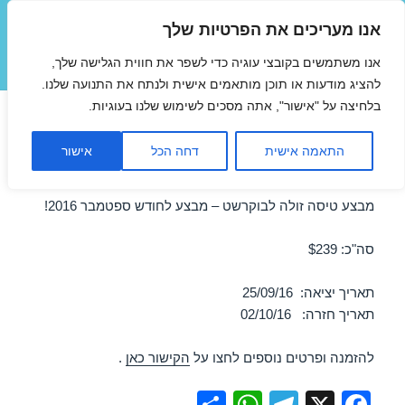
אנו מעריכים את הפרטיות שלך
טיסות זולות
אנו משתמשים בקובצי עוגיה כדי לשפר את חווית הגלישה שלך,
תפריטים
ווידג'טים
להציג מודעות או תוכן מותאמים אישית ולנתח את התנועה שלנו.
בלחיצה על "אישור", אתה מסכים לשימוש שלנו בעוגיות.
טיסות לבוקרשט בספטמבר
התאמה אישית
דחה הכל
אישור
25/09/2016
מבצע טיסה זולה לבוקרשט – מבצע לחודש ספטמבר 2016!
סה"כ: $239
תאריך יציאה: 25/09/16
תאריך חזרה: 02/10/16
להזמנה ופרטים נוספים לחצו על
הקישור כאן
.