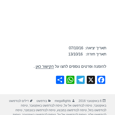
תאריך יציאה: 07/10/16
תאריך חזרה: 13/10/16
להזמנה ופרטים נוספים לחצו על
הקישור כאן
.
S
W
T
X
F
h
h
el
a
ar
at
e
c
פורסם
מחבר
קטגוריות
תגיות
6 באוקטובר 2016
megaflights
בודפשט
דילים לבודפשט
e
s
gr
e
בתאריך
באוקטובר
,
טיסה לבודפשט אל על
,
טיסה לבודפשט באוקטובר
,
טיסה
A
a
b
לבודפשט בזול
,
טיסה לבודפשט במבצע
,
טיסה לבודפשט בנובמבר
,
טיסה
לבודפשט זולה
,
טיסות לבודפשט אל על
,
טיסות לבודפשט באוקטובר
,
טיסות