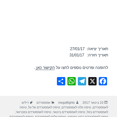
תאריך יציאה: 27/01/17
תאריך חזרה: 31/01/17
להזמנה ופרטים נוספים לחצו על
הקישור כאן
.
S
W
T
X
F
h
h
el
a
ar
at
e
c
פורסם
מחבר
קטגוריות
תגיות
10 בינואר 2017
megaflights
אמסטרדם
דילים
e
s
gr
e
בתאריך
לאמסטרדם
,
טיסה זולה לאמסטרדם
,
טיסה לאמסטרדם אל על
,
טיסה
A
a
b
לאמסטרדם בזול
,
טיסה לאמסטרדם בינואר
,
טיסה לאמסטרדם בפברואר
,
טיסה לאמסטרדם ברגע האחרון
,
טיסות זולות לאמסטרדם
,
טיסות לאמסטרדם