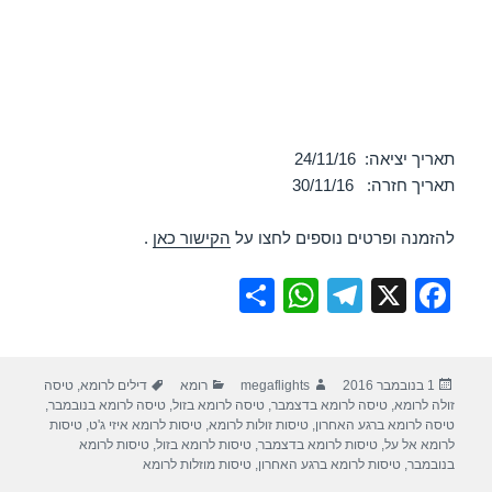
תאריך יציאה: 24/11/16
תאריך חזרה: 30/11/16
להזמנה ופרטים נוספים לחצו על
הקישור כאן
.
S
W
T
X
F
h
h
el
a
ar
at
e
c
פורסם
מחבר
קטגוריות
תגיות
1 בנובמבר 2016
megaflights
רומא
דילים לרומא
,
טיסה
e
s
gr
e
בתאריך
זולה לרומא
,
טיסה לרומא בדצמבר
,
טיסה לרומא בזול
,
טיסה לרומא בנובמבר
,
A
a
b
טיסה לרומא ברגע האחרון
,
טיסות זולות לרומא
,
טיסות לרומא איזי ג'ט
,
טיסות
לרומא אל על
,
טיסות לרומא בדצמבר
,
טיסות לרומא בזול
,
טיסות לרומא
p
m
o
בנובמבר
,
טיסות לרומא ברגע האחרון
,
טיסות מוזלות לרומא