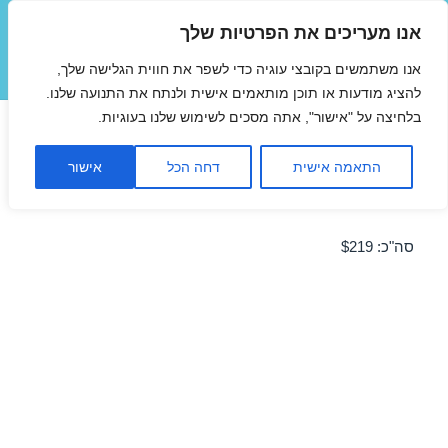
אנו מעריכים את הפרטיות שלך
טיסות זולות
אנו משתמשים בקובצי עוגיה כדי לשפר את חווית הגלישה שלך,
תפריטים
ווידג'טים
להציג מודעות או תוכן מותאמים אישית ולנתח את התנועה שלנו.
בלחיצה על "אישור", אתה מסכים לשימוש שלנו בעוגיות.
טיסות זולות לרומא 24/11/2016
התאמה אישית
דחה הכל
אישור
מבצע טיסה זולה לרומא – מבצע לחודש נובמבר 2016!
סה"כ: $219