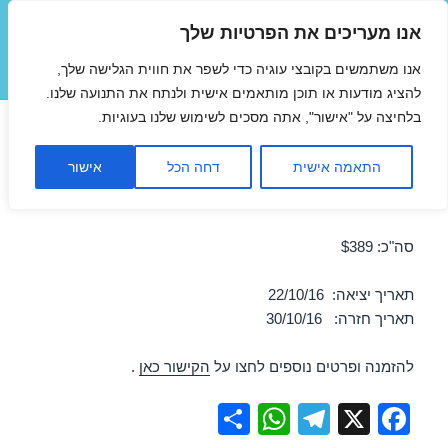
אנו מעריכים את הפרטיות שלך
טיסות זולות
אנו משתמשים בקובצי עוגיה כדי לשפר את חווית הגלישה שלך,
תפריטים
ווידג'טים
להציג מודעות או תוכן מותאמים אישית ולנתח את התנועה שלנו.
בלחיצה על "אישור", אתה מסכים לשימוש שלנו בעוגיות.
טיסות זולות לרומא 22/10/2016
התאמה אישית
דחה הכל
אישור
מבצע טיסה זולה לרומא – מבצע לחודש אוקטובר 2016!
סה"כ: $389
תאריך יציאה: 22/10/16
תאריך חזרה: 30/10/16
להזמנה ופרטים נוספים לחצו על
הקישור כאן
.
S
W
T
X
F