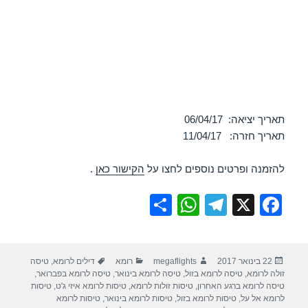
תאריך יציאה: 06/04/17
תאריך חזרה: 11/04/17
להזמנה ופרטים נוספים לחצו על
הקישור כאן
.
S
W
T
X
F
h
h
el
a
ar
at
e
c
פורסם
מחבר
קטגוריות
תגיות
22 בינואר 2017
megaflights
רומא
דילים לרומא
,
טיסה
e
s
gr
e
בתאריך
זולה לרומא
,
טיסה לרומא בזול
,
טיסה לרומא בינואר
,
טיסה לרומא בפברואר
,
A
a
b
טיסה לרומא ברגע האחרון
,
טיסות זולות לרומא
,
טיסות לרומא איזי ג'ט
,
טיסות
לרומא אל על
,
טיסות לרומא בזול
,
טיסות לרומא בינואר
,
טיסות לרומא