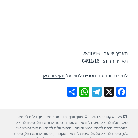
תאריך יציאה: 29/10/16
תאריך חזרה: 04/11/16
להזמנה ופרטים נוספים לחצו על
הקישור כאן
.
S
W
T
X
F
h
h
el
a
ar
at
e
c
פורסם
מחבר
קטגוריות
תגיות
26 באוקטובר 2016
megaflights
רומא
דילים לרומא
,
e
s
gr
e
בתאריך
טיסה זולה לרומא
,
טיסה לרומא באוקטובר
,
טיסה לרומא בזול
,
טיסה לרומא
A
a
b
בנובמבר
,
טיסה לרומא ברגע האחרון
,
טיסות זולות לרומא
,
טיסות לרומא איזי
ג'ט
,
טיסות לרומא אל על
,
טיסות לרומא באוקטובר
,
טיסות לרומא בזול
,
טיסות