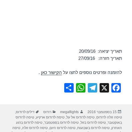
תאריך יציאה: 20/09/16
תאריך חזרה: 27/09/16
להזמנה ופרטים נוספים לחצו על
הקישור כאן
.
S
W
T
X
F
h
h
el
a
ar
at
e
c
פורסם
מחבר
קטגוריות
תגיות
15 בספטמבר 2016
megaflights
רודוס
דילים לרודוס
,
e
s
gr
e
בתאריך
טיסה זולה לרודוס
,
טיסה לרודוס אל על
,
טיסה לרודוס ארקיע
,
טיסה לרודוס
A
a
b
באוקטובר
,
טיסה לרודוס בזול
,
טיסה לרודוס בספטמבר
,
טיסה לרודוס ברגע
האחרון
,
טיסה לרודוס בשבועות
,
טיסה לרודוס היום
,
טיסה לרודוס זולה
,
טיסה