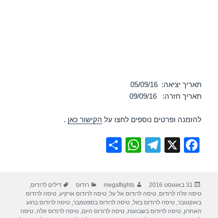
תאריך יציאה: 05/09/16
תאריך חזרה: 09/09/16
להזמנה ופרטים נוספים לחצו על
הקישור כאן
.
S
W
T
X
F
h
h
el
a
ar
at
e
c
פורסם
מחבר
קטגוריות
תגיות
31 באוגוסט 2016
megaflights
רודוס
דילים לרודוס
,
e
s
gr
e
בתאריך
טיסה זולה לרודוס
,
טיסה לרודוס אל על
,
טיסה לרודוס ארקיע
,
טיסה לרודוס
A
a
b
באוקטובר
,
טיסה לרודוס בזול
,
טיסה לרודוס בספטמבר
,
טיסה לרודוס ברגע
האחרון
,
טיסה לרודוס בשבועות
,
טיסה לרודוס היום
,
טיסה לרודוס זולה
,
טיסה