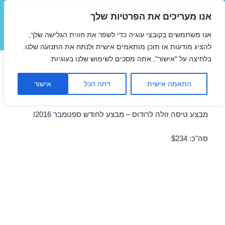
אנו מעריכים את הפרטיות שלך
טיסות זולות
אנו משתמשים בקובצי עוגיה כדי לשפר את חווית הגלישה שלך,
תפריטים
ווידג'טים
להציג מודעות או תוכן מותאמים אישית ולנתח את התנועה שלנו.
בלחיצה על "אישור", אתה מסכים לשימוש שלנו בעוגיות.
טיסות זולות לרודוס בספטמבר
התאמה אישית
דחה הכל
אישור
05/09/2016
מבצע טיסה זולה לרודוס – מבצע לחודש ספטמבר 2016!
סה"כ: $234