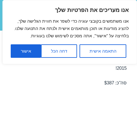
אנו מעריכים את הפרטיות שלך
טיסות זולות
אנו משתמשים בקובצי עוגיה כדי לשפר את חווית הגלישה שלך,
תפריטים
ווידג'טים
להציג מודעות או תוכן מותאמים אישית ולנתח את התנועה שלנו.
בלחיצה על "אישור", אתה מסכים לשימוש שלנו בעוגיות.
טיסות זולות לפריז 01/06/2015
התאמה אישית
דחה הכל
אישור
מבצע טיסה זולה לפריז ב-01/06/2015 – מבצע לחודש יוני
2015!
סה"כ: $387