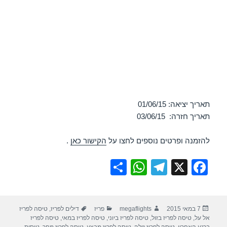
תאריך יציאה: 01/06/15
תאריך חזרה: 03/06/15
להזמנה ופרטים נוספים לחצו על
הקישור כאן
.
S
W
T
X
F
h
h
el
a
ar
at
e
c
פורסם
מחבר
קטגוריות
תגיות
7 במאי 2015
megaflights
פריז
דילים לפריז
,
טיסה לפריז
e
s
gr
e
בתאריך
אל על
,
טיסה לפריז בזול
,
טיסה לפריז ביוני
,
טיסה לפריז במאי
,
טיסה לפריז