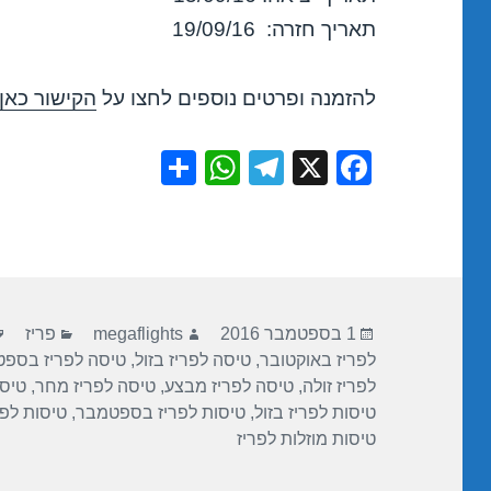
תאריך חזרה: 19/09/16
להזמנה ופרטים נוספים לחצו על
הקישור כאן
S
W
T
X
F
h
h
el
a
ar
at
e
c
e
s
gr
e
A
a
b
פורסם
מחבר
קטגוריות
p
m
o
1 בספטמבר 2016
megaflights
פריז
בתאריך
לפריז באוקטובר
,
טיסה לפריז בזול
,
טיסה לפריז בספ
p
o
לפריז זולה
,
טיסה לפריז מבצע
,
טיסה לפריז מחר
,
טיסו
k
טיסות לפריז בזול
,
טיסות לפריז בספטמבר
,
טיסות לפר
טיסות מוזלות לפריז