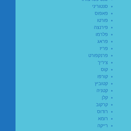
סנטוריני
פאפוס
פורטו
פירנצה
פלרמו
פראג
פריז
פרנקפורט
ציריך
קוס
קורפו
קטוביץ
קטניה
קלן
קרקוב
רודוס
רומא
רייקה