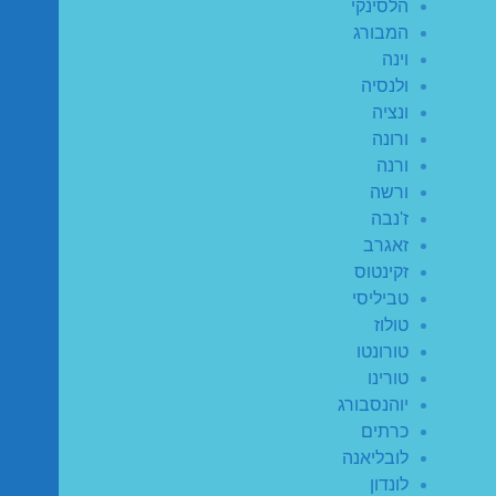
הלסינקי
המבורג
וינה
ולנסיה
ונציה
ורונה
ורנה
ורשה
ז'נבה
זאגרב
זקינטוס
טביליסי
טולוז
טורונטו
טורינו
יוהנסבורג
כרתים
לובליאנה
לונדון