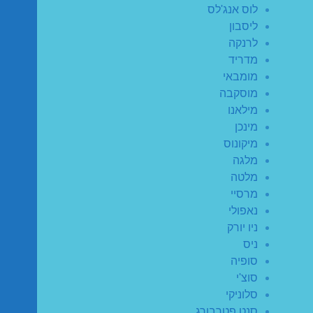
לוס אנג'לס
ליסבון
לרנקה
מדריד
מומבאי
מוסקבה
מילאנו
מינכן
מיקונוס
מלגה
מלטה
מרסיי
נאפולי
ניו יורק
ניס
סופיה
סוצ'י
סלוניקי
סנט פטרבורג