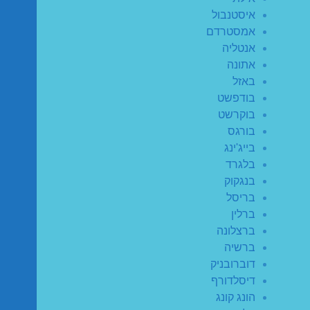
איסטנבול
אמסטרדם
אנטליה
אתונה
באזל
בודפשט
בוקרשט
בורגס
בייג'ינג
בלגרד
בנגקוק
בריסל
ברלין
ברצלונה
ברשיה
דוברובניק
דיסלדורף
הונג קונג