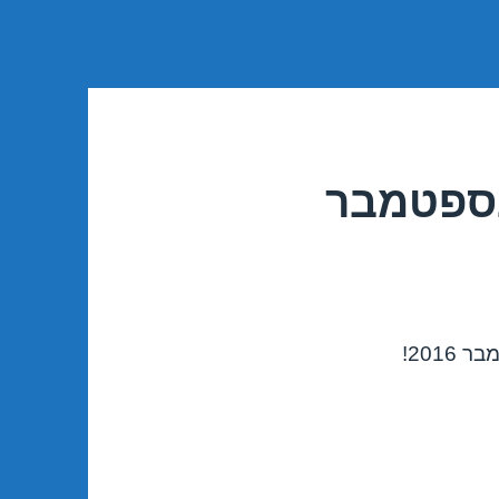
בספטמבר
201!