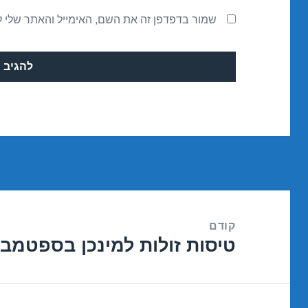
שמור בדפדפן זה את השם, האימייל והאתר שלי 
ניווט
קודם
טיסות זולות למינכן בספטמבר /09/2016
הפוסט
הקודם: