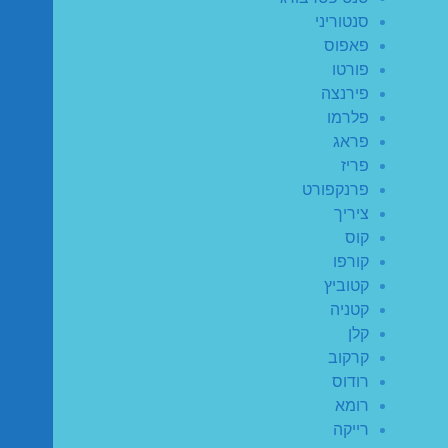
סנטוריני
פאפוס
פורטו
פירנצה
פלרמו
פראג
פריז
פרנקפורט
ציריך
קוס
קורפו
קטוביץ
קטניה
קלן
קרקוב
רודוס
רומא
רייקה