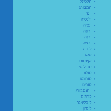
הלסינקי
המבורג
וינה
ולנסיה
ונציה
ורונה
ורנה
ורשה
ז'נבה
זאגרב
זקינטוס
טביליסי
טולוז
טורונטו
טורינו
יוהנסבורג
כרתים
לובליאנה
לונדון