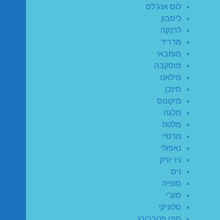
לוס אנג'לס
ליסבון
לרנקה
מדריד
מומבאי
מוסקבה
מילאנו
מינכן
מיקונוס
מלגה
מלטה
מרסיי
נאפולי
ניו יורק
ניס
סופיה
סוצ'י
סלוניקי
סנט פטרבורג