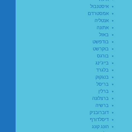
איסטנבול
אמסטרדם
אנטליה
אתונה
באזל
בודפשט
בוקרשט
בורגס
בייג'ינג
בלגרד
בנגקוק
בריסל
ברלין
ברצלונה
ברשיה
דוברובניק
דיסלדורף
הונג קונג