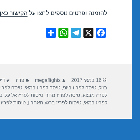
להזמנה ופרטים נוספים לחצו על
הקישור כאן
S
W
T
X
F
h
h
el
a
ar
at
e
c
e
s
gr
e
A
a
b
פורסם
מחבר
קטגוריות
תגי
p
m
o
16 במאי 2017
megaflights
פריז
דיל
בתאריך
בזול
,
טיסה לפריז ביוני
,
טיסה לפריז במאי
,
טיסה לפריז
p
o
לפריז מבצע
,
טיסה לפריז מחר
,
טיסות לפריז אל על
,
ט
k
לפריז במאי
,
טיסות לפריז ברגע האחרון
,
טיסות לפריז