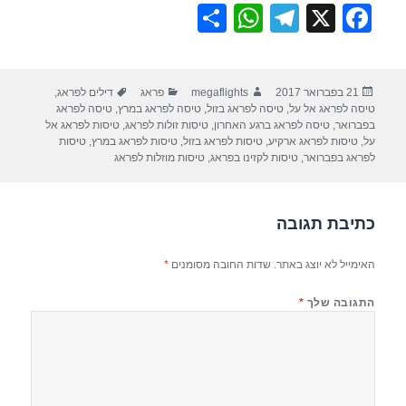
S
W
T
X
F
h
h
el
a
ar
at
e
c
פורסם
מחבר
קטגוריות
תגיות
21 בפברואר 2017
megaflights
פראג
דילים לפראג
,
e
s
gr
e
בתאריך
טיסה לפראג אל על
,
טיסה לפראג בזול
,
טיסה לפראג במרץ
,
טיסה לפראג
A
a
b
בפברואר
,
טיסה לפראג ברגע האחרון
,
טיסות זולות לפראג
,
טיסות לפראג אל
על
,
טיסות לפראג ארקיע
,
טיסות לפראג בזול
,
טיסות לפראג במרץ
,
טיסות
p
m
o
לפראג בפברואר
,
טיסות לקזינו בפראג
,
טיסות מוזלות לפראג
p
o
k
כתיבת תגובה
האימייל לא יוצג באתר.
שדות החובה מסומנים
*
התגובה שלך
*