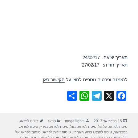
תאריך יציאה: 24/02/17
תאריך חזרה: 27/02/17
להזמנה ופרטים נוספים לחצו על
הקישור כאן
.
S
W
T
X
F
h
h
el
a
ar
at
e
c
פורסם
מחבר
קטגוריות
תגיות
15 בפברואר 2017
megaflights
פראג
דילים לפראג
,
e
s
gr
e
בתאריך
טיסה לפראג אל על
,
טיסה לפראג בזול
,
טיסה לפראג במרץ
,
טיסה לפראג
A
a
b
בפברואר
,
טיסה לפראג ברגע האחרון
,
טיסות זולות לפראג
,
טיסות לפראג אל
על
,
טיסות לפראג ארקיע
,
טיסות לפראג בזול
,
טיסות לפראג במרץ
,
טיסות