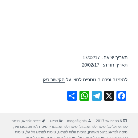
תאריך יציאה: 17/02/17
תאריך חזרה: 20/02/17
להזמנה ופרטים נוספים לחצו על
הקישור כאן
.
S
W
T
X
F
h
h
el
a
ar
at
e
c
פורסם
מחבר
קטגוריות
תגיות
6 בפברואר 2017
megaflights
פראג
דילים לפראג
,
טיסה
e
s
gr
e
בתאריך
לפראג אל על
,
טיסה לפראג בזול
,
טיסה לפראג במרץ
,
טיסה לפראג בפברואר
,
A
a
b
טיסה לפראג ברגע האחרון
,
טיסות זולות לפראג
,
טיסות לפראג אל על
,
טיסות
לפראג ארקיע
,
טיסות לפראג בזול
,
טיסות לפראג במרץ
,
טיסות לפראג