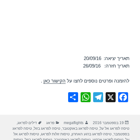
תאריך יציאה: 20/09/16
תאריך חזרה: 26/09/16
להזמנה ופרטים נוספים לחצו על
הקישור כאן
.
S
W
T
X
F
h
h
el
a
ar
at
e
c
פורסם
מחבר
קטגוריות
תגיות
19 בספטמבר 2016
megaflights
פראג
דילים לפראג
,
e
s
gr
e
בתאריך
טיסה לפראג אל על
,
טיסה לפראג באוקטובר
,
טיסה לפראג בזול
,
טיסה לפראג
A
a
b
בספטמבר
,
טיסה לפראג ברגע האחרון
,
טיסות זולות לפראג
,
טיסות לפראג אל
על
,
טיסות לפראג ארקיע
,
טיסות לפראג באוקטובר
,
טיסות לפראג בזול
,
טיסות