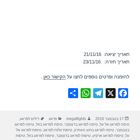
תאריך יציאה: 21/11/16
תאריך חזרה: 23/11/16
להזמנה ופרטים נוספים לחצו על
הקישור כאן
.
S
W
T
X
F
h
h
el
a
ar
at
e
c
פורסם
מחבר
קטגוריות
תגיות
17 בנובמבר 2016
megaflights
פראג
דילים לפראג
,
e
s
gr
e
בתאריך
טיסה לפראג אל על
,
טיסה לפראג בדצמבר
,
טיסה לפראג בזול
,
טיסה לפראג
A
a
b
בנובמבר
,
טיסה לפראג ברגע האחרון
,
טיסות זולות לפראג
,
טיסות לפראג אל
על
,
טיסות לפראג ארקיע
,
טיסות לפראג בדצמבר
,
טיסות לפראג בזול
,
טיסות