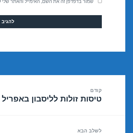
שמור בדפדפן זה את השם, האימייל והאתר שלי 
ניווט
קודם
טיסות זולות לליסבון באפריל 24/04/2017
הפוסט
הקודם:
לשלב הבא