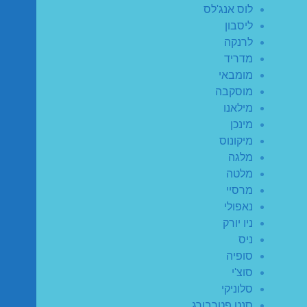
לוס אנג'לס
ליסבון
לרנקה
מדריד
מומבאי
מוסקבה
מילאנו
מינכן
מיקונוס
מלגה
מלטה
מרסיי
נאפולי
ניו יורק
ניס
סופיה
סוצ'י
סלוניקי
סנט פטרבורג