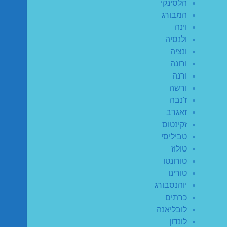
הלסינקי
המבורג
וינה
ולנסיה
ונציה
ורונה
ורנה
ורשה
ז'נבה
זאגרב
זקינטוס
טביליסי
טולוז
טורונטו
טורינו
יוהנסבורג
כרתים
לובליאנה
לונדון