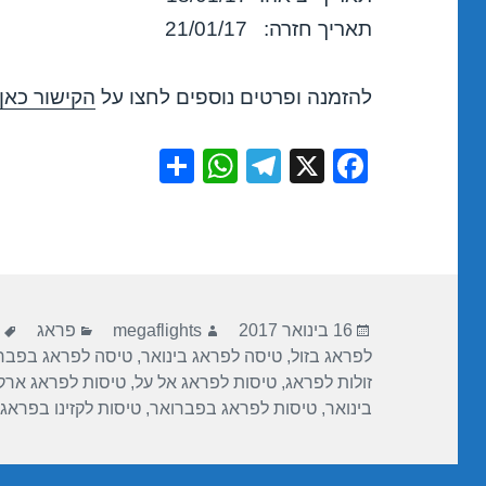
תאריך חזרה: 21/01/17
להזמנה ופרטים נוספים לחצו על
הקישור כאן
S
W
T
X
F
h
h
el
a
ar
at
e
c
e
s
gr
e
A
a
b
פורסם
מחבר
קטגוריות
ת
p
m
o
16 בינואר 2017
megaflights
פראג
בתאריך
לפראג בזול
,
טיסה לפראג בינואר
,
טיסה לפראג בפבר
p
o
זולות לפראג
,
טיסות לפראג אל על
,
טיסות לפראג ארק
k
בינואר
,
טיסות לפראג בפברואר
,
טיסות לקזינו בפראג