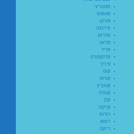
סנטוריני
פאפוס
פורטו
פירנצה
פלרמו
פראג
פריז
פרנקפורט
ציריך
קוס
קורפו
קטוביץ
קטניה
קלן
קרקוב
רודוס
רומא
רייקה