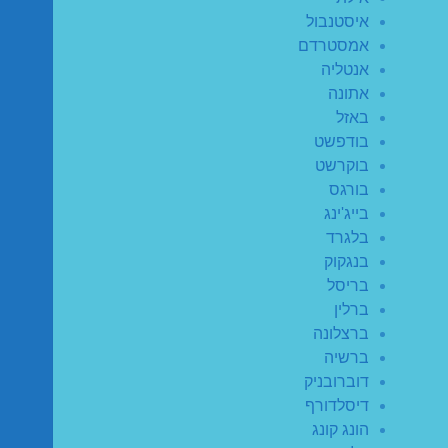
איסטנבול
אמסטרדם
אנטליה
אתונה
באזל
בודפשט
בוקרשט
בורגס
בייג'ינג
בלגרד
בנגקוק
בריסל
ברלין
ברצלונה
ברשיה
דוברובניק
דיסלדורף
הונג קונג