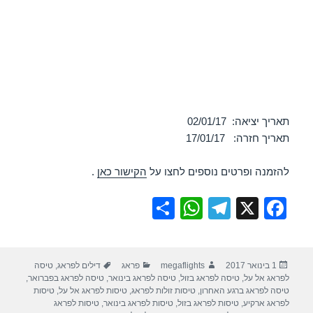
תאריך יציאה: 02/01/17
תאריך חזרה: 17/01/17
להזמנה ופרטים נוספים לחצו על
הקישור כאן
.
S
W
T
X
F
h
h
el
a
ar
at
e
c
פורסם
מחבר
קטגוריות
תגיות
1 בינואר 2017
megaflights
פראג
דילים לפראג
,
טיסה
e
s
gr
e
בתאריך
לפראג אל על
,
טיסה לפראג בזול
,
טיסה לפראג בינואר
,
טיסה לפראג בפברואר
,
A
a
b
טיסה לפראג ברגע האחרון
,
טיסות זולות לפראג
,
טיסות לפראג אל על
,
טיסות
לפראג ארקיע
,
טיסות לפראג בזול
,
טיסות לפראג בינואר
,
טיסות לפראג