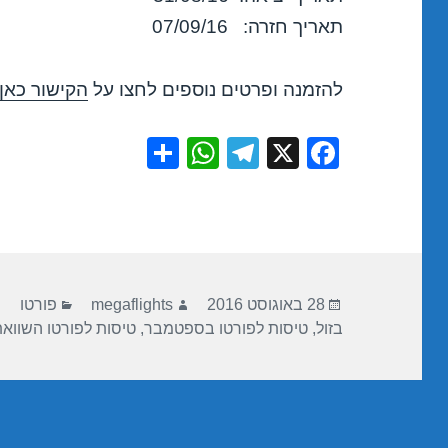
תאריך חזרה: 07/09/16
להזמנה ופרטים נוספים לחצו על
הקישור כאן
S
W
T
X
F
h
h
el
a
ar
at
e
c
e
s
gr
e
A
a
b
פורסם
מחבר
קטגוריות
p
m
o
28 באוגוסט 2016
megaflights
פורטו
בתאריך
בזול
,
טיסות לפורטו בספטמבר
,
טיסות לפורטו השווא
p
o
k