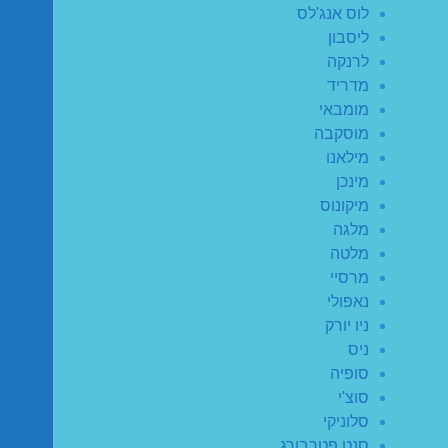
לוס אנג'לס
ליסבון
לרנקה
מדריד
מומבאי
מוסקבה
מילאנו
מינכן
מיקונוס
מלגה
מלטה
מרסיי
נאפולי
ניו יורק
ניס
סופיה
סוצ'י
סלוניקי
סנט פטרבורג