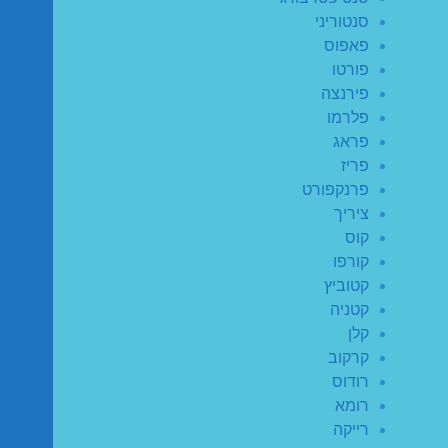
סנטוריני
פאפוס
פורטו
פירנצה
פלרמו
פראג
פריז
פרנקפורט
ציריך
קוס
קורפו
קטוביץ
קטניה
קלן
קרקוב
רודוס
רומא
רייקה