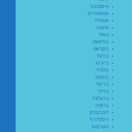
איסטנבול
אמסטרדם
אנטליה
אתונה
באזל
בודפשט
בוקרשט
בורגס
בייג'ינג
בלגרד
בנגקוק
בריסל
ברלין
ברצלונה
ברשיה
דוברובניק
דיסלדורף
הונג קונג