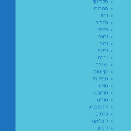
הלסינקי
המבורג
וינה
ולנסיה
ונציה
ורונה
ורנה
ורשה
ז'נבה
זאגרב
זקינטוס
טביליסי
טולוז
טורונטו
טורינו
יוהנסבורג
כרתים
לובליאנה
לונדון