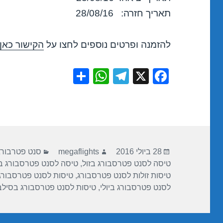
תאריך חזרה: 28/08/16
להזמנה ופרטים נוספים לחצו על
הקישור כאן
S
W
T
X
F
h
h
el
a
ar
at
e
c
e
s
gr
e
A
a
b
פורסם
מחבר
קטגוריות
p
m
o
28 ביולי 2016
megaflights
סנט פטרבורג
בתאריך
טיסה לסנט פטרסבורג בזול
,
טיסה לסנט פטרסבורג בי
p
o
טיסות זולות לסנט פטרסבורג
,
טיסות לסנט פטרסבורג
k
לסנט פטרסבורג ביולי
,
טיסות לסנט פטרסבורג בסיל