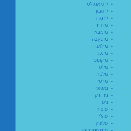
לוס אנג'לס
ליסבון
לרנקה
מדריד
מומבאי
מוסקבה
מילאנו
מינכן
מיקונוס
מלגה
מלטה
מרסיי
נאפולי
ניו יורק
ניס
סופיה
סוצ'י
סלוניקי
סנט פטרבורג