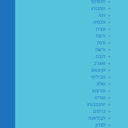
הלסינקי
המבורג
וינה
ולנסיה
ונציה
ורונה
ורנה
ורשה
ז'נבה
זאגרב
זקינטוס
טביליסי
טולוז
טורונטו
טורינו
יוהנסבורג
כרתים
לובליאנה
לונדון