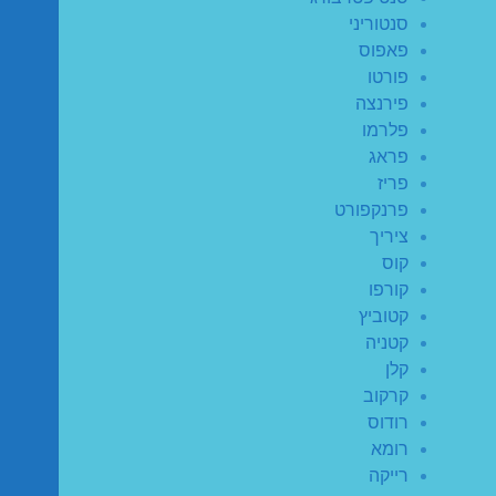
סנטוריני
פאפוס
פורטו
פירנצה
פלרמו
פראג
פריז
פרנקפורט
ציריך
קוס
קורפו
קטוביץ
קטניה
קלן
קרקוב
רודוס
רומא
רייקה