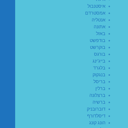
איסטנבול
אמסטרדם
אנטליה
אתונה
באזל
בודפשט
בוקרשט
בורגס
בייג'ינג
בלגרד
בנגקוק
בריסל
ברלין
ברצלונה
ברשיה
דוברובניק
דיסלדורף
הונג קונג