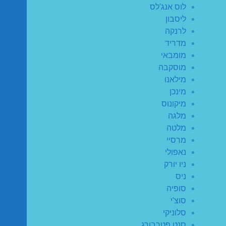
לוס אנג'לס
ליסבון
לרנקה
מדריד
מומבאי
מוסקבה
מילאנו
מינכן
מיקונוס
מלגה
מלטה
מרסיי
נאפולי
ניו יורק
ניס
סופיה
סוצ'י
סלוניקי
סנט פטרבורג