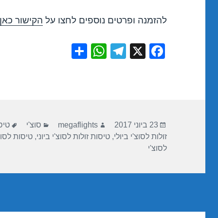
להזמנה ופרטים נוספים לחצו על
הקישור כאן
S
W
T
X
F
h
h
el
a
ar
at
e
c
e
s
gr
e
A
a
b
פורסם
מחבר
קטגוריות
תגי
p
m
o
23 ביוני 2017
megaflights
סוצ'י
טיס
בתאריך
זולות לסוצ'י ביולי
,
טיסות זולות לסוצ'י ביוני
,
טיסות לסוצ'
p
o
לסוצ'י
k