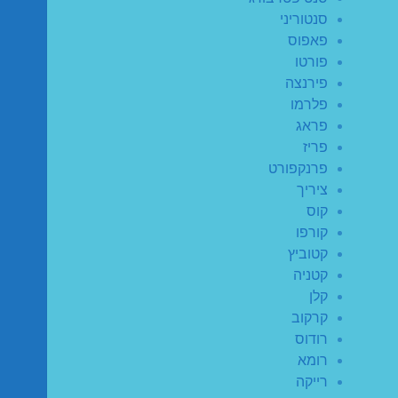
סנטוריני
פאפוס
פורטו
פירנצה
פלרמו
פראג
פריז
פרנקפורט
ציריך
קוס
קורפו
קטוביץ
קטניה
קלן
קרקוב
רודוס
רומא
רייקה