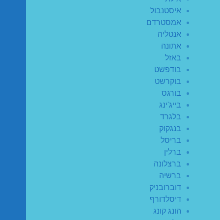
איסטנבול
אמסטרדם
אנטליה
אתונה
באזל
בודפשט
בוקרשט
בורגס
בייג'ינג
בלגרד
בנגקוק
בריסל
ברלין
ברצלונה
ברשיה
דוברובניק
דיסלדורף
הונג קונג