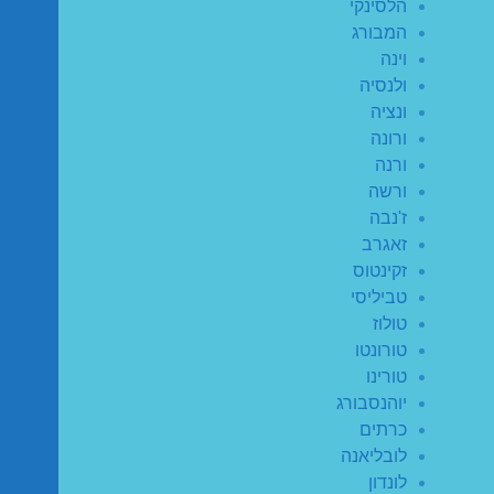
הלסינקי
המבורג
וינה
ולנסיה
ונציה
ורונה
ורנה
ורשה
ז'נבה
זאגרב
זקינטוס
טביליסי
טולוז
טורונטו
טורינו
יוהנסבורג
כרתים
לובליאנה
לונדון