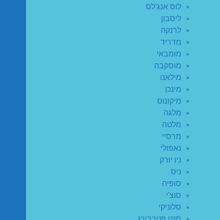
לוס אנג'לס
ליסבון
לרנקה
מדריד
מומבאי
מוסקבה
מילאנו
מינכן
מיקונוס
מלגה
מלטה
מרסיי
נאפולי
ניו יורק
ניס
סופיה
סוצ'י
סלוניקי
סנט פטרבורג