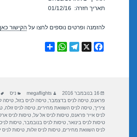
תאריך חזרה: 01/12/16
להזמנה ופרטים נוספים לחצו על
הקישור כאן
S
W
T
X
F
h
h
el
a
ar
at
e
c
e
s
gr
e
A
a
b
פורסם
מחבר
קטגוריות
p
m
o
16 בנובמבר 2016
megaflights
ניס
בתאריך
פראנס
,
טיסה לניס בדצמבר
,
טיסה לניס בזול
,
טיסה לנ
p
o
ציריך
,
טיסה לניס השוואת מחירים
,
טיסה לניס זולה
,
טי
k
לניס אייר פראנס
,
טיסות לניס אל על
,
טיסות לניס ארק
טיסות לניס בינואר
,
טיסות לניס בנובמבר
,
טיסות לניס
לניס השוואת מחירים
,
טיסות לניס זולות
,
טיסות לניס י