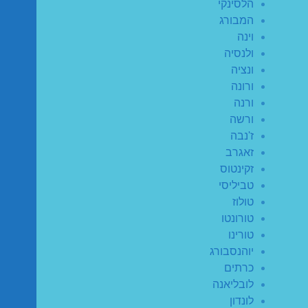
הלסינקי
המבורג
וינה
ולנסיה
ונציה
ורונה
ורנה
ורשה
ז'נבה
זאגרב
זקינטוס
טביליסי
טולוז
טורונטו
טורינו
יוהנסבורג
כרתים
לובליאנה
לונדון