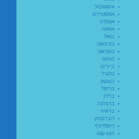
איסטנבול
אמסטרדם
אנטליה
אתונה
באזל
בודפשט
בוקרשט
בורגס
בייג'ינג
בלגרד
בנגקוק
בריסל
ברלין
ברצלונה
ברשיה
דוברובניק
דיסלדורף
הונג קונג