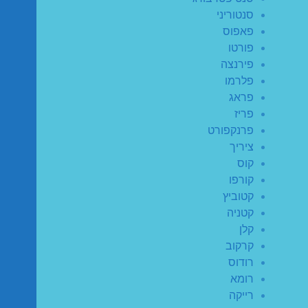
סנטוריני
פאפוס
פורטו
פירנצה
פלרמו
פראג
פריז
פרנקפורט
ציריך
קוס
קורפו
קטוביץ
קטניה
קלן
קרקוב
רודוס
רומא
רייקה