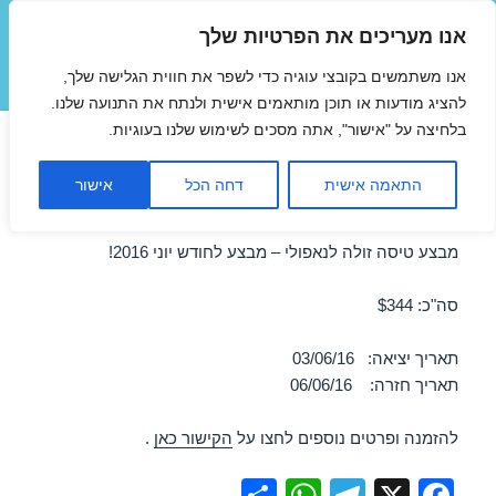
אנו מעריכים את הפרטיות שלך
טיסות זולות
אנו משתמשים בקובצי עוגיה כדי לשפר את חווית הגלישה שלך,
תפריטים
ווידג'טים
להציג מודעות או תוכן מותאמים אישית ולנתח את התנועה שלנו.
בלחיצה על "אישור", אתה מסכים לשימוש שלנו בעוגיות.
טיסות זולות לנאפולי ביוני
התאמה אישית
דחה הכל
אישור
03/06/2016
מבצע טיסה זולה לנאפולי – מבצע לחודש יוני 2016!
סה"כ: $344
תאריך יציאה: 03/06/16
תאריך חזרה: 06/06/16
להזמנה ופרטים נוספים לחצו על
הקישור כאן
.