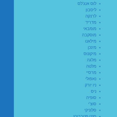
לוס אנג'לס
ליסבון
לרנקה
מדריד
מומבאי
מוסקבה
מילאנו
מינכן
מיקונוס
מלגה
מלטה
מרסיי
נאפולי
ניו יורק
ניס
סופיה
סוצ'י
סלוניקי
סנט פטרבורג