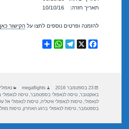
תאריך חזרה: 10/10/16
להזמנה ופרטים נוספים לחצו על
הקישור כאן
S
W
T
X
F
h
h
el
a
ar
at
e
c
e
s
gr
e
A
a
b
פורסם
מחבר
קטגורי
p
m
o
23 בספטמבר 2016
megaflights
נאפולי
בתאריך
באוקטובר
,
טיסה לנאפולי בספטמבר
,
טיסה לנאפולי 
p
o
לנאפולי
,
טיסות לנאפולי איטליה
,
טיסות לנאפולי אל על
k
בספטמבר
,
טיסות לנאפולי ברגע האחרון
,
טיסות מוזלו