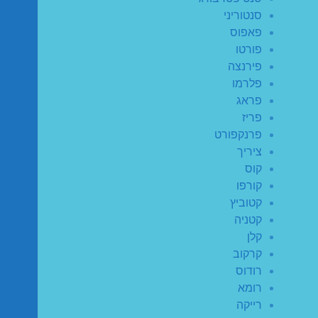
סנטוריני
פאפוס
פורטו
פירנצה
פלרמו
פראג
פריז
פרנקפורט
ציריך
קוס
קורפו
קטוביץ
קטניה
קלן
קרקוב
רודוס
רומא
רייקה