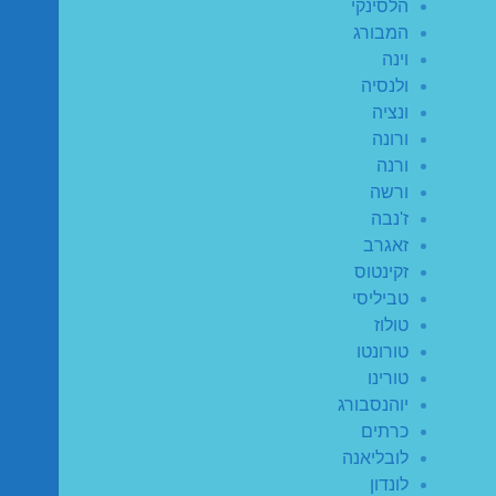
הלסינקי
המבורג
וינה
ולנסיה
ונציה
ורונה
ורנה
ורשה
ז'נבה
זאגרב
זקינטוס
טביליסי
טולוז
טורונטו
טורינו
יוהנסבורג
כרתים
לובליאנה
לונדון