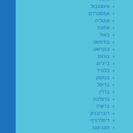
איסטנבול
אמסטרדם
אנטליה
אתונה
באזל
בודפשט
בוקרשט
בורגס
בייג'ינג
בלגרד
בנגקוק
בריסל
ברלין
ברצלונה
ברשיה
דוברובניק
דיסלדורף
הונג קונג