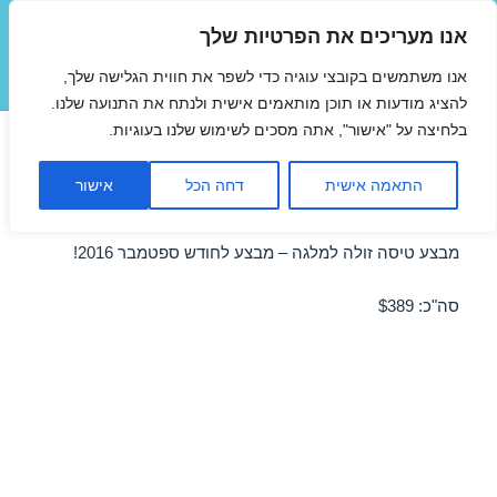
אנו מעריכים את הפרטיות שלך
טיסות זולות
אנו משתמשים בקובצי עוגיה כדי לשפר את חווית הגלישה שלך,
תפריטים
ווידג'טים
להציג מודעות או תוכן מותאמים אישית ולנתח את התנועה שלנו.
בלחיצה על "אישור", אתה מסכים לשימוש שלנו בעוגיות.
טיסות זולות למלגה ברגע האחרון
התאמה אישית
דחה הכל
אישור
18/09/2016
מבצע טיסה זולה למלגה – מבצע לחודש ספטמבר 2016!
סה"כ: $389