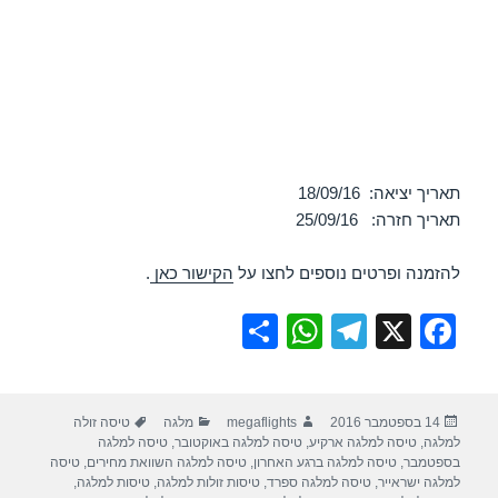
תאריך יציאה: 18/09/16
תאריך חזרה: 25/09/16
להזמנה ופרטים נוספים לחצו על
הקישור כאן
.
S
W
T
X
F
h
h
el
a
ar
at
e
c
פורסם
מחבר
קטגוריות
תגיות
14 בספטמבר 2016
megaflights
מלגה
טיסה זולה
e
s
gr
e
בתאריך
למלגה
,
טיסה למלגה ארקיע
,
טיסה למלגה באוקטובר
,
טיסה למלגה
A
a
b
בספטמבר
,
טיסה למלגה ברגע האחרון
,
טיסה למלגה השוואת מחירים
,
טיסה
למלגה ישראייר
,
טיסה למלגה ספרד
,
טיסות זולות למלגה
,
טיסות למלגה
,