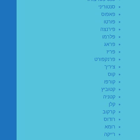
סנטוריני
פאפוס
פורטו
פירנצה
פלרמו
פראג
פריז
פרנקפורט
ציריך
קוס
קורפו
קטוביץ
קטניה
קלן
קרקוב
רודוס
רומא
רייקה