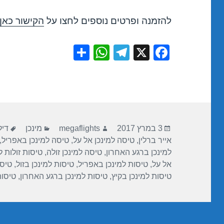
להזמנה ופרטים נוספים לחצו על
הקישור כאן
S
W
T
X
F
h
h
el
a
ar
at
e
c
e
s
gr
e
A
a
b
פורסם
מחבר
קטגוריות
תגי
p
m
o
3 במרץ 2017
megaflights
מינכן
דיל
בתאריך
אייר ברלין
,
טיסה למינכן אל על
,
טיסה למינכן באפריל
,
p
o
למינכן ברגע האחרון
,
טיסה למינכן זולה
,
טיסות זולות ל
k
אל על
,
טיסות למינכן באפריל
,
טיסות למינכן בזול
,
טיסו
טיסות למינכן בקיץ
,
טיסות למינכן ברגע האחרון
,
טיסות