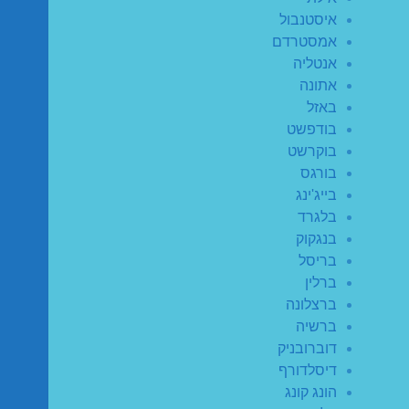
איסטנבול
אמסטרדם
אנטליה
אתונה
באזל
בודפשט
בוקרשט
בורגס
בייג'ינג
בלגרד
בנגקוק
בריסל
ברלין
ברצלונה
ברשיה
דוברובניק
דיסלדורף
הונג קונג