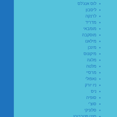
לוס אנג'לס
ליסבון
לרנקה
מדריד
מומבאי
מוסקבה
מילאנו
מינכן
מיקונוס
מלגה
מלטה
מרסיי
נאפולי
ניו יורק
ניס
סופיה
סוצ'י
סלוניקי
סנט פטרבורג