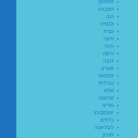
הלסינקי
המבורג
וינה
ולנסיה
ונציה
ורונה
ורנה
ורשה
ז'נבה
זאגרב
זקינטוס
טביליסי
טולוז
טורונטו
טורינו
יוהנסבורג
כרתים
לובליאנה
לונדון