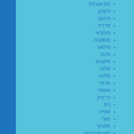
לוס אנג'לס
ליסבון
לרנקה
מדריד
מומבאי
מוסקבה
מילאנו
מינכן
מיקונוס
מלגה
מלטה
מרסיי
נאפולי
ניו יורק
ניס
סופיה
סוצ'י
סלוניקי
סנט פטרבורג