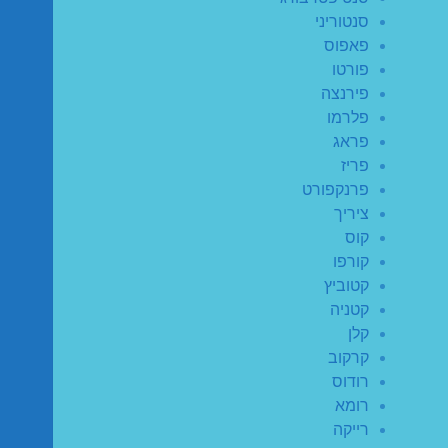
סנטוריני
פאפוס
פורטו
פירנצה
פלרמו
פראג
פריז
פרנקפורט
ציריך
קוס
קורפו
קטוביץ
קטניה
קלן
קרקוב
רודוס
רומא
רייקה