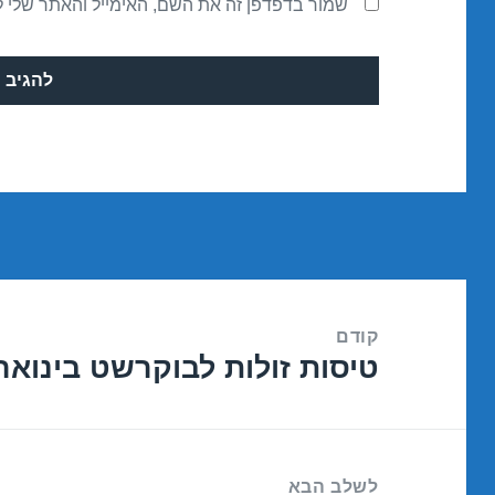
שמור בדפדפן זה את השם, האימייל והאתר שלי 
ניווט
קודם
טיסות זולות לבוקרשט בינואר 3/01/2017
הפוסט
הקודם:
לשלב הבא