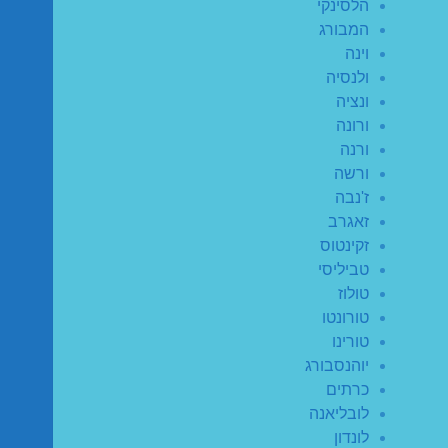
הלסינקי
המבורג
וינה
ולנסיה
ונציה
ורונה
ורנה
ורשה
ז'נבה
זאגרב
זקינטוס
טביליסי
טולוז
טורונטו
טורינו
יוהנסבורג
כרתים
לובליאנה
לונדון