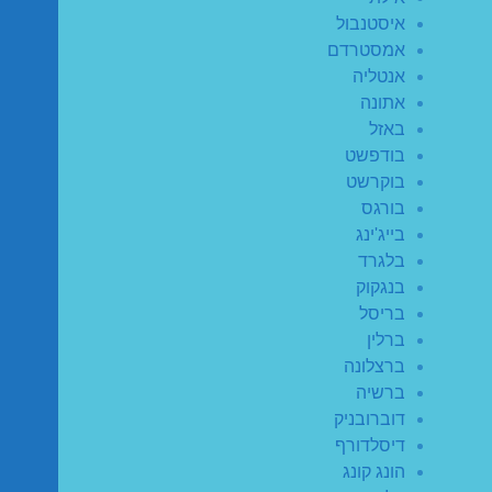
איסטנבול
אמסטרדם
אנטליה
אתונה
באזל
בודפשט
בוקרשט
בורגס
בייג'ינג
בלגרד
בנגקוק
בריסל
ברלין
ברצלונה
ברשיה
דוברובניק
דיסלדורף
הונג קונג