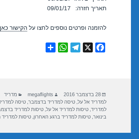
תאריך חזרה: 09/01/17
להזמנה ופרטים נוספים לחצו על
הקישור כאן
S
W
T
X
F
h
h
el
a
ar
at
e
c
e
s
gr
e
A
a
b
פורסם
מחבר
קטגוריות
p
m
o
28 בדצמבר 2016
megaflights
מדריד
בתאריך
למדריד אל על
,
טיסה למדריד בדצמבר
,
טיסה למדריד 
p
o
למדריד
,
טיסות למדריד אל על
,
טיסות למדריד בדצמב
k
בינואר
,
טיסות למדריד ברגע האחרון
,
טיסות למדריד 