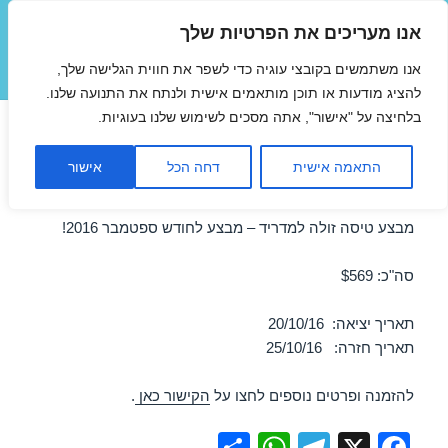
אנו מעריכים את הפרטיות שלך
טיסות זולות
אנו משתמשים בקובצי עוגיה כדי לשפר את חווית הגלישה שלך,
תפריטים
ווידג'טים
להציג מודעות או תוכן מותאמים אישית ולנתח את התנועה שלנו.
בלחיצה על "אישור", אתה מסכים לשימוש שלנו בעוגיות.
טיסות זולות למדריד באוקטובר
התאמה אישית
דחה הכל
אישור
20/10/2016
מבצע טיסה זולה למדריד – מבצע לחודש ספטמבר 2016!
סה"כ: $569
תאריך יציאה: 20/10/16
תאריך חזרה: 25/10/16
להזמנה ופרטים נוספים לחצו על
הקישור כאן
.