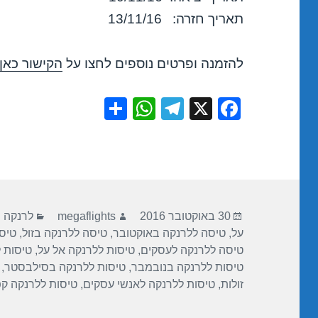
תאריך חזרה: 13/11/16
להזמנה ופרטים נוספים לחצו על
הקישור כאן
S
W
T
X
F
h
h
el
a
ar
at
e
c
e
s
gr
e
A
a
b
פורסם
מחבר
קטגוריו
p
m
o
30 באוקטובר 2016
megaflights
לרנקה
בתאריך
על
,
טיסה ללרנקה באוקטובר
,
טיסה ללרנקה בזול
,
טיס
p
o
טיסה ללרנקה לעסקים
,
טיסות ללרנקה אל על
,
טיסות 
k
טיסות ללרנקה בנובמבר
,
טיסות ללרנקה בסילבסטר
,
זולות
,
טיסות ללרנקה לאנשי עסקים
,
טיסות ללרנקה קפ