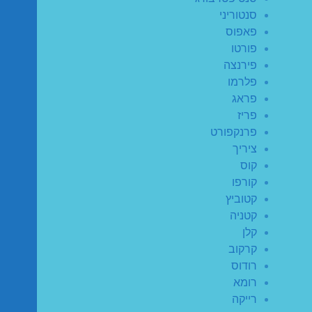
סנטוריני
פאפוס
פורטו
פירנצה
פלרמו
פראג
פריז
פרנקפורט
ציריך
קוס
קורפו
קטוביץ
קטניה
קלן
קרקוב
רודוס
רומא
רייקה