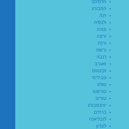
הלסינקי
המבורג
וינה
ולנסיה
ונציה
ורונה
ורנה
ורשה
ז'נבה
זאגרב
זקינטוס
טביליסי
טולוז
טורונטו
טורינו
יוהנסבורג
כרתים
לובליאנה
לונדון