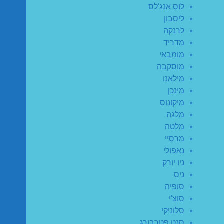
לוס אנג'לס
ליסבון
לרנקה
מדריד
מומבאי
מוסקבה
מילאנו
מינכן
מיקונוס
מלגה
מלטה
מרסיי
נאפולי
ניו יורק
ניס
סופיה
סוצ'י
סלוניקי
סנט פטרבורג