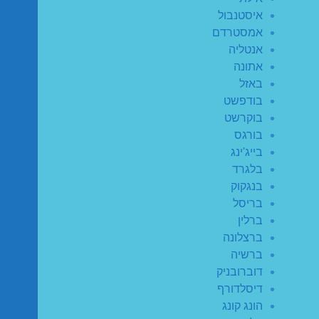
איסטנבול
אמסטרדם
אנטליה
אתונה
באזל
בודפשט
בוקרשט
בורגס
בייג'ינג
בלגרד
בנגקוק
בריסל
ברלין
ברצלונה
ברשיה
דוברובניק
דיסלדורף
הונג קונג