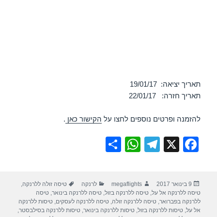
תאריך יציאה: 19/01/17
תאריך חזרה: 22/01/17
להזמנה ופרטים נוספים לחצו על
הקישור כאן
.
S
W
T
X
F
h
h
el
a
ar
at
e
c
פורסם
מחבר
קטגוריות
תגיות
9 בינואר 2017
megaflights
לרנקה
טיסה זולה ללרנקה
,
e
s
gr
e
בתאריך
טיסה ללרנקה אל על
,
טיסה ללרנקה בזול
,
טיסה ללרנקה בינואר
,
טיסה
A
a
b
ללרנקה בפברואר
,
טיסה ללרנקה זולה
,
טיסה ללרנקה לעסקים
,
טיסות ללרנקה
אל על
,
טיסות ללרנקה בזול
,
טיסות ללרנקה בינואר
,
טיסות ללרנקה בסילבסטר
,